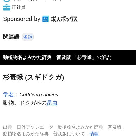
正社員
Sponsored by
関連語
名詞
動植物名よみかた辞典 普及版
「杉毒蛾」の解説
杉毒蛾 (スギドクガ)
学名
：
Calliteara abietis
動物。ドクガ科の
昆虫
出典
日外アソシエーツ「動植物名よみかた辞典 普及版」
動植物名よみかた辞典 普及版について
情報