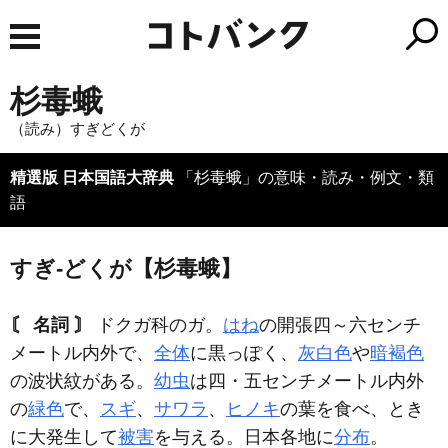
杉毒蛾
（読み）すぎどくが
精選版 日本国語大辞典
「杉毒蛾」の意味・読み・例文・類
語
すぎ‐どくが【杉毒蛾】
〘 名詞 〙
ドクガ科のガ。
はね
の開張四～六センチ
メートル内外で、
全体
に黒っぽく、
灰白色
や
暗褐色
の波状紋がある。
幼虫
は四・五センチメートル内外
の
緑色
で、
スギ
、
サワラ
、
ヒノキ
の葉を食べ、とき
に大発生して
被害
を与える。日本各地に
分布
。