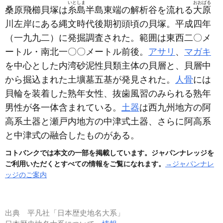
いとしま
おおばる
桑原飛櫛貝塚は
糸島
半島東端の解析谷を流れる
大原
川左岸にある縄文時代後期初頭頃の貝塚。平成四年
（一九九二）
に発掘調査された。範囲は東西二〇メ
ートル・南北一〇〇メートル前後。
アサリ
、
マガキ
を中心とした内湾砂泥性貝類主体の貝層と、貝層中
から掘込まれた土壙墓五基が発見された。
人骨
には
貝輪を装着した熟年女性、抜歯風習のみられる熟年
男性が各一体含まれている。
土器
は西九州地方の阿
高系土器と瀬戸内地方の中津式土器、さらに阿高系
と中津式の融合したものがある。
コトバンクでは本文の一部を掲載しています。ジャパンナレッジを
ご利用いただくとすべての情報をご覧になれます。
→ジャパンナレ
ッジのご案内
出典
平凡社「日本歴史地名大系」