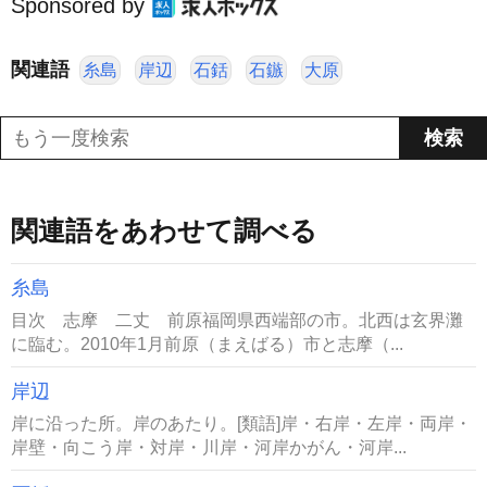
Sponsored by
関連語
糸島
岸辺
石銛
石鏃
大原
関連語をあわせて調べる
糸島
目次 志摩 二丈 前原福岡県西端部の市。北西は玄界灘
に臨む。2010年1月前原（まえばる）市と志摩（...
岸辺
岸に沿った所。岸のあたり。[類語]岸・右岸・左岸・両岸・
岸壁・向こう岸・対岸・川岸・河岸かがん・河岸...