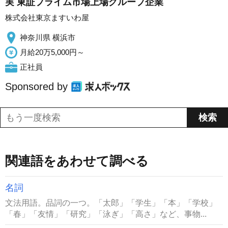
実 東証プライム市場上場グループ企業
株式会社東京ますいわ屋
神奈川県 横浜市
月給20万5,000円～
正社員
Sponsored by
関連語をあわせて調べる
名詞
文法用語。品詞の一つ。「太郎」「学生」「本」「学校」
「春」「友情」「研究」「泳ぎ」「高さ」など、事物...