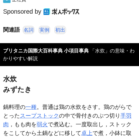
Sponsored by
関連語
名詞
実例
初出
ブリタニカ国際大百科事典 小項目事典
「水炊」の意味・わ
かりやすい解説
水炊
みずたき
鍋料理の
一種
。普通は鶏の水炊をさす。鶏のがらで
とった
スープストック
の中で骨付きのぶつ切り
手羽
肉
，もも肉を
弱火
で煮込む。一度取出し，ストック
をこしてから土鍋などに移して
卓上
で煮，小鉢に取