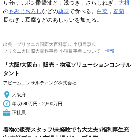
り分け，ポン酢醤油と，浅つき，さらしねぎ，
大根
の
もみじおろし
などの
薬味
で食べる。
白菜
，
春菊
，
長ねぎ，豆腐などのあしらいを加える。
出典
ブリタニカ国際大百科事典 小項目事典
ブリタニカ国際大百科事典 小項目事典について
情報
「大阪/大阪市」販売・物流ソリューションコンサル
タント
アビームコンサルティング株式会社
大阪府
年収690万円～2,500万円
正社員
着物の販売スタッフ/未経験でも大丈夫!/福利厚生充