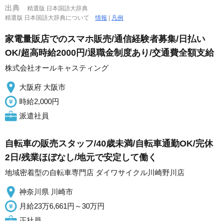
出典
精選版 日本国語大辞典
精選版 日本国語大辞典について
情報
|
凡例
家電量販店でのスマホ販売/通信経験者募集/日払い
OK/超高時給2000円/退職金制度あり/交通費全額支給
株式会社オールキャスティング
大阪府 大阪市
時給2,000円
派遣社員
自転車の販売スタッフ/40歳未満/自転車通勤OK/完休
2日/残業ほぼなし/地元で安定して働く
地域密着型の自転車専門店 ダイワサイクル川崎野川店
神奈川県 川崎市
月給23万6,661円～30万円
正社員