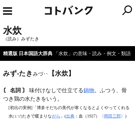
水炊
（読み）みずたき
精選版 日本国語大辞典
「水炊」の意味・読み・例文・類語
みず‐たき
【水炊】
みづ‥
〘 名詞 〙
味付けなしで仕立てる
鍋物
。ふつう、骨
つき鶏の水たきをいう。
[初出の実例]「博多そだちの美代が寒くなるとよくやってくれる
水
たきで暖まりな
がら
」(
出典
：血（1927）〈
岡田三郎
〉)
(ミヅ)