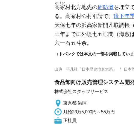
たけい
高家
村北方地先の
周防灘
を埋立
る。高家村の村引請で、
鍬下年
天保七年の浜高家新開凡取調帳
三年までに外堤七五〇間
（海敷
六一石五斗余。
コトバンクでは本文の一部を掲載していま
出典
平凡社「日本歴史地名大系」
日本
食品卸向け販売管理システム開発/
株式会社スタッフサービス
東京都 港区
月給23万5,000円～55万円
正社員