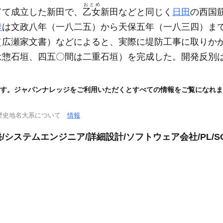
おとめ
てて成立した新田で、
乙女
新田などと同じく
日田
の西国
季
は文政八年
（一八二五）
から天保五年
（一八三四）
ま
（広瀬家文書）
などによると、実際に堤防工事に取りか
は惣石垣、四五〇間は二重石垣）
を完成した。開発反別
す。ジャパンナレッジをご利用いただくとすべての情報をご覧になれま
歴史地名大系について
情報
システムエンジニア/詳細設計/ソフトウェア会社/PL/S