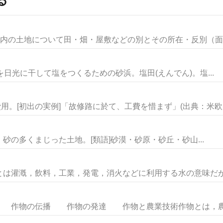
村内の土地について田・畑・屋敷などの別とその所在・反別（面積
海水を日光に干して塩をつくるための砂浜。塩田(えんでん)。塩...
用。[初出の実例]「故修路に於て、工費を惜まず」(出典：米欧回.
の多くまじった土地。[類語]砂漠・砂原・砂丘・砂山...
漑，飲料，工業，発電，消火などに利用する水の意味だが，
作物の伝播 作物の発達 作物と農業技術作物とは，農業に