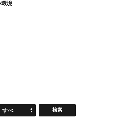
い環境
すべ
て