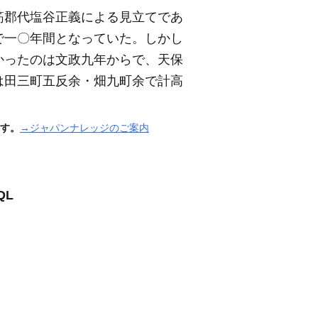
筋郡代塩谷正義による見立てであ
で一〇年間となっていた。しかし
かったのは文政九年からで、天保
は田三町五反余・畑九町余で計高
す。
→ジャパンナレッジのご案内
QL