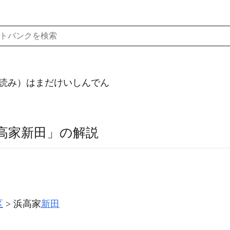
読み）はまだけいしんでん
高家新田」の解説
区
浜高家
新田