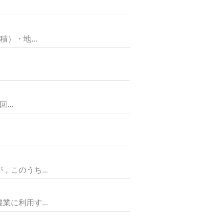
）・地...
..
このうち...
利用す...