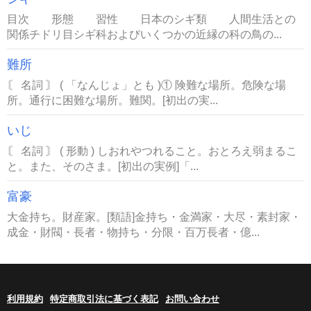
目次 形態 習性 日本のシギ類 人間生活との
関係チドリ目シギ科およびいくつかの近縁の科の鳥の...
難所
〘 名詞 〙 ( 「なんじょ」とも )① 険難な場所。危険な場
所。通行に困難な場所。難関。[初出の実...
いじ
〘 名詞 〙 ( 形動 ) しおれやつれること。おとろえ弱まるこ
と。また、そのさま。[初出の実例]「...
富豪
大金持ち。財産家。[類語]金持ち・金満家・大尽・素封家・
成金・財閥・長者・物持ち・分限・百万長者・億...
利用規約
特定商取引法に基づく表記
お問い合わせ