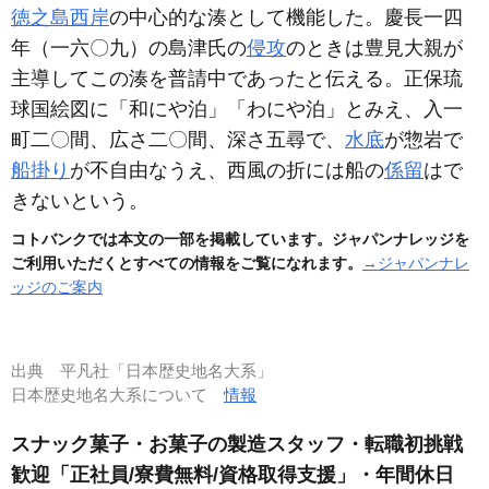
徳之島
西岸
の中心的な湊として機能した。慶長一四
年
（一六〇九）
の島津氏の
侵攻
のときは豊見大親が
主導してこの湊を普請中であったと伝える。正保琉
球国絵図に「和にや泊」「わにや泊」とみえ、入一
町二〇間、広さ二〇間、深さ五尋で、
水底
が惣岩で
船掛り
が不自由なうえ、西風の折には船の
係留
はで
きないという。
コトバンクでは本文の一部を掲載しています。ジャパンナレッジを
ご利用いただくとすべての情報をご覧になれます。
→ジャパンナレ
ッジのご案内
出典
平凡社「日本歴史地名大系」
日本歴史地名大系について
情報
スナック菓子・お菓子の製造スタッフ・転職初挑戦
歓迎「正社員/寮費無料/資格取得支援」・年間休日