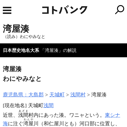
湾屋湊
（読み）わにやみなと
日本歴史地名大系
「湾屋湊」の解説
湾屋湊
わにやみなと
鹿児島県：大島郡
天城町
浅間村
湾屋湊
[現在地名]
天城町
浅間
あざま
近世、
浅間
村内にあった湊。ワニャという。
東シナ
わんや
海
に注ぐ
湾屋
川
（和仁屋川とも）
河口部に位置し、