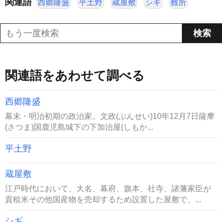
関連語
西郷隆盛
平土野
蔵屋敷
シギ
難所
関連語をあわせて調べる
西郷隆盛
幕末・明治初期の政治家。文政(ぶんせい)10年12月7日薩摩
(さつま)国鹿児島城下の下加治屋(しもか...
平土野
蔵屋敷
江戸時代において、大名、幕府、旗本、社寺、諸藩家臣が
貢租米その他国産物を売却するため設置した屋敷で、...
シギ