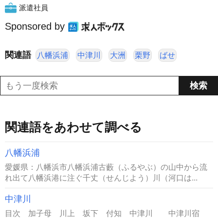
派遣社員
Sponsored by
関連語
八幡浜浦
中津川
大洲
栗野
ばせ
関連語をあわせて調べる
八幡浜浦
愛媛県：八幡浜市八幡浜浦古藪（ふるやぶ）の山中から流
れ出て八幡浜港に注ぐ千丈（せんじよう）川（河口は...
中津川
目次 加子母 川上 坂下 付知 中津川 中津川宿