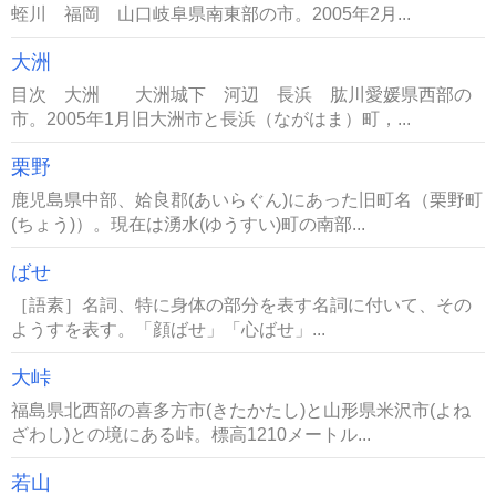
蛭川 福岡 山口岐阜県南東部の市。2005年2月...
大洲
目次 大洲 大洲城下 河辺 長浜 肱川愛媛県西部の
市。2005年1月旧大洲市と長浜（ながはま）町，...
栗野
鹿児島県中部、姶良郡(あいらぐん)にあった旧町名（栗野町
(ちょう)）。現在は湧水(ゆうすい)町の南部...
ばせ
［語素］名詞、特に身体の部分を表す名詞に付いて、その
ようすを表す。「顔ばせ」「心ばせ」...
大峠
福島県北西部の喜多方市(きたかたし)と山形県米沢市(よね
ざわし)との境にある峠。標高1210メートル...
若山