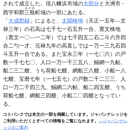
されて成立した。現八幡浜市域の
大部分
と
大洲
市・
みかめ
西宇和郡
三瓶
町域の一部にあたる。
「
大成郡録
」によると、
太閤検地
（天正一五年―文
禄三年）
の石高は七千七一石五升一合、寛文検地
（寛文一〇―一二年）
では七千四五二石二斗六升四
合二勺一才、元禄九年の高直しでは一万一三九石四
斗五升一合である。また宝永三年
（一七〇六）
の戸
数一千七七〇、人口一万一千三五八、鰯網一九帖、
船二三二艘、うち荷船七艘、網船三八艘、小船一八
七艘、宝暦七年
（一七五七）
の戸数二千二三三、人
口一万二千四三九、鰯網二六帖、船二四五艘、うち
荷船七艘、網船三四艘、小船二〇四艘となってい
る。
コトバンクでは本文の一部を掲載しています。ジャパンナレッジを
ご利用いただくとすべての情報をご覧になれます。
→ジャパンナレ
ッジのご案内