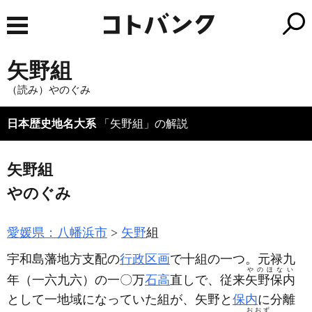
矢野組
（読み）やのぐみ
日本歴史地名大系
「矢野組」の解説
矢野組
やのぐみ
愛媛県：八幡浜市
矢野
組
宇和島藩地方支配の
行政区画
で十組の一つ。元禄九
やのほない
年
（一六九六）
の一〇万
石高
直しで、従来
矢野保内
として一地域になっていた組が、矢野と
保内
に分離
おおず