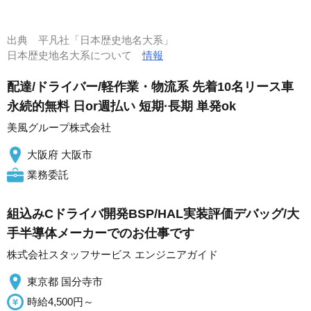
出典
平凡社「日本歴史地名大系」
日本歴史地名大系について
情報
配達/ドライバー/軽作業・物流系 先着10名リース車
永続的無料 日or週払い 短期·長期 単発ok
美風グループ株式会社
大阪府 大阪市
業務委託
組込みCドライバ開発BSP/HAL実装評価デバッグ/大
手半導体メーカーでのお仕事です
株式会社スタッフサービス エンジニアガイド
東京都 国分寺市
時給4,500円～