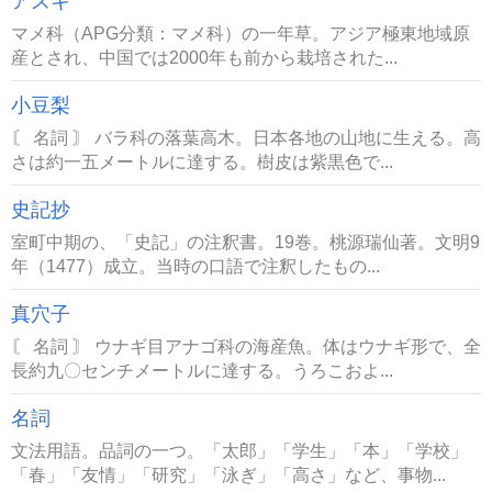
アズキ
マメ科（APG分類：マメ科）の一年草。アジア極東地域原
産とされ、中国では2000年も前から栽培された...
小豆梨
〘 名詞 〙 バラ科の落葉高木。日本各地の山地に生える。高
さは約一五メートルに達する。樹皮は紫黒色で...
史記抄
室町中期の、「史記」の注釈書。19巻。桃源瑞仙著。文明9
年（1477）成立。当時の口語で注釈したもの...
真穴子
〘 名詞 〙 ウナギ目アナゴ科の海産魚。体はウナギ形で、全
長約九〇センチメートルに達する。うろこおよ...
名詞
文法用語。品詞の一つ。「太郎」「学生」「本」「学校」
「春」「友情」「研究」「泳ぎ」「高さ」など、事物...