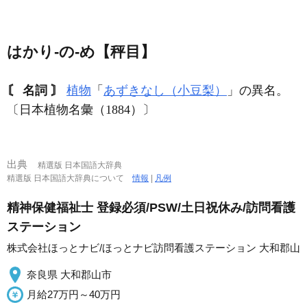
はかり‐の‐め【秤目】
〘 名詞 〙
植物
「
あずきなし（小豆梨）
」の異名。
〔日本植物名彙（1884）〕
出典
精選版 日本国語大辞典
精選版 日本国語大辞典について
情報
|
凡例
精神保健福祉士 登録必須/PSW/土日祝休み/訪問看護
ステーション
株式会社ほっとナビ/ほっとナビ訪問看護ステーション 大和郡山
奈良県 大和郡山市
月給27万円～40万円