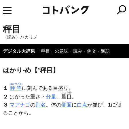
秤目
（読み）ハカリメ
デジタル大辞泉
「秤目」の意味・読み・例文・類語
はかり‐め【
×
秤目】
はかりざお
１
秤竿
に刻んである目盛り。
りょうめ
２
はかった重さ・
分量
。
量目
。
３
マアナゴ
の
別名
。体の
側面
に
白点
が並び、
1
に似
ることから。