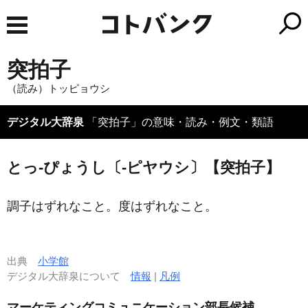
突拍子
（読み）トッピョウシ
デジタル大辞泉
「突拍子」の意味・読み・例文・類語
とっ‐ぴょうし〔‐ピヤウシ〕【突拍子】
調子はずれなこと。度はずれなこと。
出典
小学館
デジタル大辞泉について
情報
|
凡例
マーケティングコミュニケーション部長候補