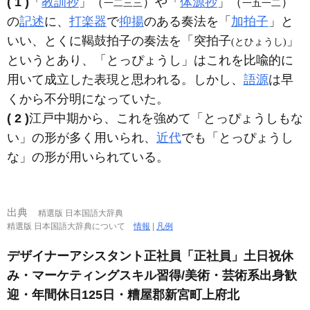
( 1 )
「
教訓抄
」（
）や「
体源抄
」（
）
一二三三
一五一二
の
記述
に、
打楽器
で
抑揚
のある奏法を「
加拍子
」と
いい、とくに鞨鼓拍子の奏法を「突拍子
」
(とひょうし)
というとあり、「とっぴょうし」はこれを比喩的に
用いて成立した表現と思われる。しかし、
語源
は早
くから不分明になっていた。
( 2 )
江戸中期から、これを強めて「とっぴょうしもな
い」の形が多く用いられ、
近代
でも「とっぴょうし
な」の形が用いられている。
出典
精選版 日本国語大辞典
精選版 日本国語大辞典について
情報
|
凡例
デザイナーアシスタント正社員「正社員」土日祝休
み・マーケティングスキル習得/美術・芸術系出身歓
迎・年間休日125日・糟屋郡新宮町上府北