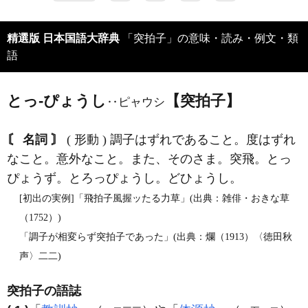
精選版 日本国語大辞典
「突拍子」の意味・読み・例文・類
語
とっ‐ぴょうし
【突拍子】
‥ピャウシ
〘 名詞 〙
( 形動 ) 調子はずれであること。度はずれ
なこと。意外なこと。また、そのさま。突飛。とっ
ぴょうず。とろっぴょうし。どひょうし。
[初出の実例]「飛拍子風握ッたる力草」(出典：雑俳・おきな草
（1752）)
「調子が相変らず突拍子であった」(出典：爛（1913）〈徳田秋
声〉二二)
突拍子の語誌