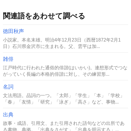
関連語をあわせて調べる
徳田秋声
小説家。本名末雄。明治4年12月23日（西暦1872年2月1
日）石川県金沢市に生まれる。父、雲平は加...
雑俳
江戸時代に行われた通俗的俳諧(はいかい)。連想形式でつな
がっていく長編の本格的俳諧に対し、その練習形...
名詞
文法用語。品詞の一つ。「太郎」「学生」「本」「学校」
「春」「友情」「研究」「泳ぎ」「高さ」など、事物...
出典
故事・成語、引用文、また引用された語句などの出所であ
る書物。典拠。「出典をさがす」「出典を明示する」...