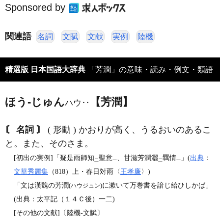
Sponsored by
関連語
名詞
文賦
文献
実例
陸機
精選版 日本国語大辞典
「芳潤」の意味・読み・例文・類語
ほう‐じゅん
【芳潤】
ハウ‥
〘 名詞 〙
( 形動 ) かおりが高く、うるおいのあるこ
と。また、そのさま。
[初出の実例]「疑是雨師知
聖意
、甘滋芳潤灑
羈情
」(
出典
：
二
一
二
一
文華秀麗集
（818）上・春日対雨〈
王孝廉
〉)
「文は漢魏の芳潤
に漱いて万巻書を諳じ給ひしかば」
(ハウジュン)
(出典：太平記（１４Ｃ後）一二)
[その他の文献]〔陸機‐文賦〕