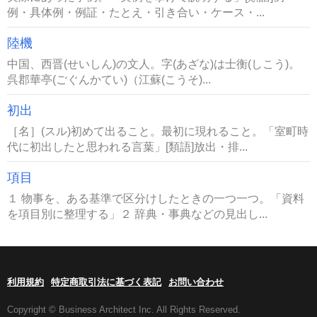
例・具体例・例証・たとえ・引き合い・ケース・...
陸機
中国、西晋(せいしん)の文人。字(あざな)は士衡(しこう)。
呉郡華亭(ごぐんかてい)（江蘇(こうそ)...
初出
［名］(スル)初めて出ること。最初に現れること。「室町時
代に初出したと思われる言葉」[類語]放出・排...
項目
１ 物事を、ある基準で区分けしたときの一つ一つ。「資料
を項目別に整理する」２ 辞典・事典などの見出し...
利用規約
特定商取引法に基づく表記
お問い合わせ
Copyright © Business Architect Inc. All Rights Reserved.