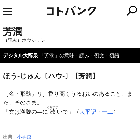
芳潤
（読み）ホウジュン
デジタル大辞泉
「芳潤」の意味・読み・例文・類語
ほう‐じゅん〔ハウ‐〕【芳潤】
［名・形動ナリ］
香り高くうるおいのあること。ま
た、そのさま。
くちすす
「文は漢魏の―に
漱
いで」〈
太平記
・
一二
〉
出典
小学館