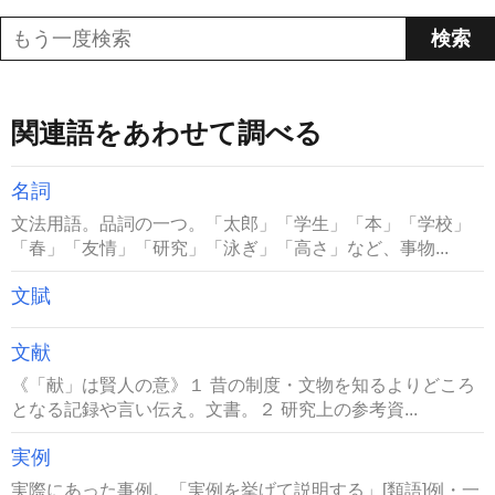
関連語をあわせて調べる
名詞
文法用語。品詞の一つ。「太郎」「学生」「本」「学校」
「春」「友情」「研究」「泳ぎ」「高さ」など、事物...
文賦
文献
《「献」は賢人の意》１ 昔の制度・文物を知るよりどころ
となる記録や言い伝え。文書。２ 研究上の参考資...
実例
実際にあった事例。「実例を挙げて説明する」[類語]例・一