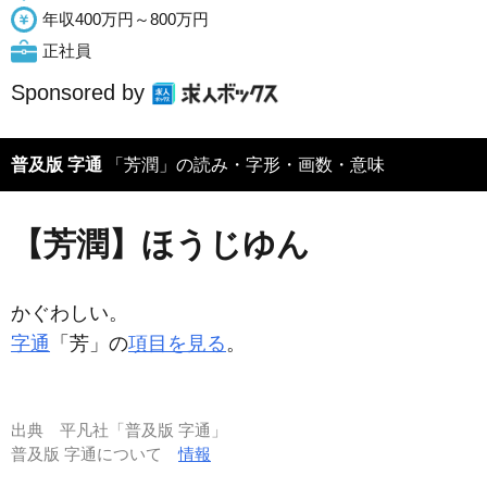
年収400万円～800万円
正社員
Sponsored by
普及版 字通
「芳潤」の読み・字形・画数・意味
【芳潤】ほうじゆん
かぐわしい。
字通
「芳」の
項目を見る
。
出典
平凡社「普及版 字通」
普及版 字通について
情報