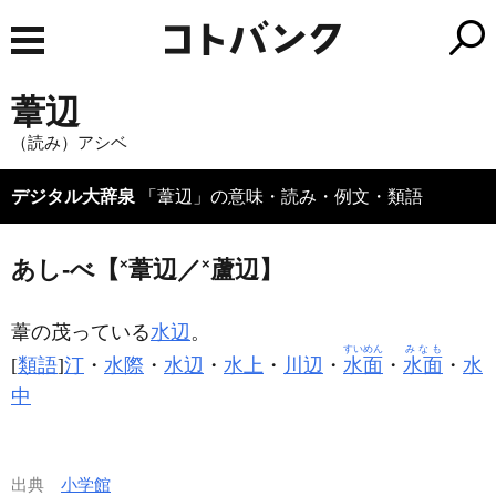
葦辺
（読み）アシベ
デジタル大辞泉
「葦辺」の意味・読み・例文・類語
あし‐べ【
×
葦辺／
×
蘆辺】
葦の茂っている
水辺
。
すいめん
みなも
[
類語
]
汀
・
水際
・
水辺
・
水上
・
川辺
・
水面
・
水面
・
水
中
出典
小学館