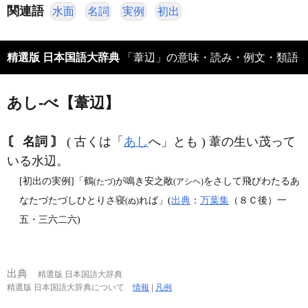
関連語
水面
名詞
実例
初出
精選版 日本国語大辞典
「葦辺」の意味・読み・例文・類語
あし‐べ【葦辺】
〘 名詞 〙
( 古くは「
あし
へ」とも ) 葦の生い茂って
いる水辺。
[初出の実例]「鶴
が鳴き安之敞
をさして飛びわたるあ
(たづ)
(アシヘ)
なたづたづしひとりさ寝
れば」(
出典
：
万葉集
（８Ｃ後）一
(ぬ)
五・三六二六)
出典
精選版 日本国語大辞典
精選版 日本国語大辞典について
情報
|
凡例