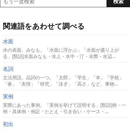
関連語をあわせて調べる
水面
水の表面。みなも。「水面に浮かぶ」「水面が盛り上が
る」[類語]水面みなも・水上・水中・汀・水際・水辺...
名詞
文法用語。品詞の一つ。「太郎」「学生」「本」「学校」
「春」「友情」「研究」「泳ぎ」「高さ」など、事物...
実例
実際にあった事例。「実例を挙げて説明する」[類語]例・一
例・具体例・例証・たとえ・引き合い・ケース・...
初出