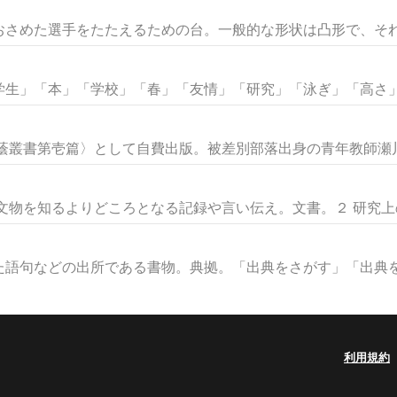
さめた選手をたたえるための台。一般的な形状は凸形で、それぞ
生」「本」「学校」「春」「友情」「研究」「泳ぎ」「高さ」な
緑蔭叢書第壱篇〉として自費出版。被差別部落出身の青年教師瀬川丑
文物を知るよりどころとなる記録や言い伝え。文書。２ 研究上の参
語句などの出所である書物。典拠。「出典をさがす」「出典を明
利用規約