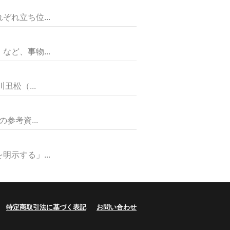
れ立ち位...
ど、事物...
松（...
考資...
示する」...
特定商取引法に基づく表記
お問い合わせ