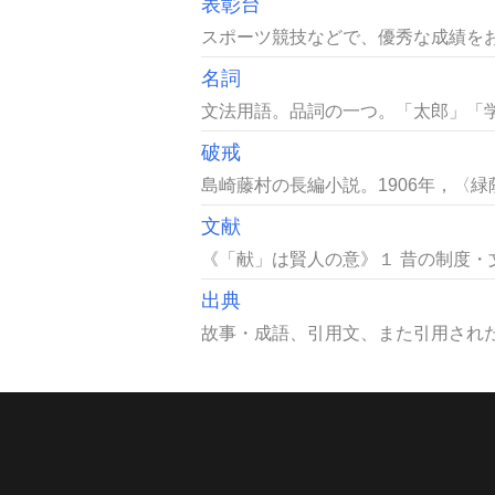
表彰台
スポーツ競技などで、優秀な成績をお
名詞
文法用語。品詞の一つ。「太郎」「学
破戒
島崎藤村の長編小説。1906年，〈
文献
《「献」は賢人の意》１ 昔の制度・
出典
故事・成語、引用文、また引用された