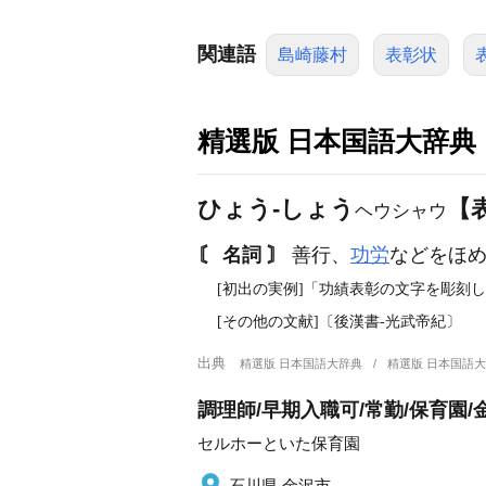
関連語
島崎藤村
表彰状
精選版 日本国語大辞典
ひょう‐しょう
【
ヘウシャウ
〘 名詞 〙
善行、
功労
などをほ
[初出の実例]「功績表彰の文字を彫刻し
[その他の文献]〔後漢書‐光武帝紀〕
出典
精選版 日本国語大辞典
精選版 日本国語
調理師/早期入職可/常勤/保育園/
セルホーといた保育園
石川県 金沢市