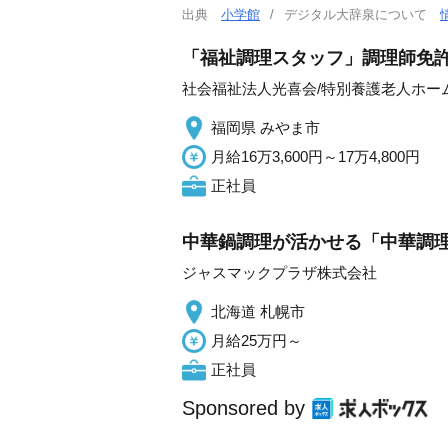
出典
小学館
デジタル大辞泉について
「福祉調理スタッフ」調理師免許
社会福祉法人光喜会/特別養護老人ホー
福岡県 みやま市
月給16万3,600円～17万4,800円
正社員
中華鍋調理が活かせる「中華調理
ジャスマックプラザ株式会社
北海道 札幌市
月給25万円～
正社員
Sponsored by