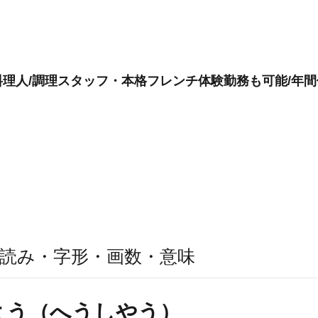
理人/調理スタッフ・本格フレンチ体験勤務も可能/年間休
読み・字形・画数・意味
よう（へうしやう）