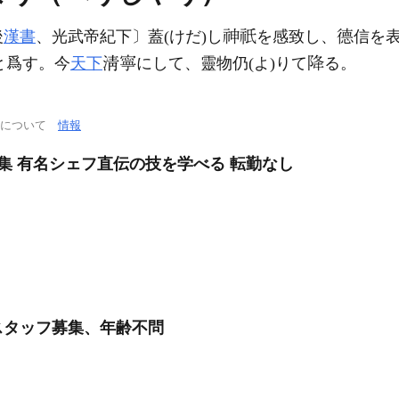
後
漢書
、光武帝紀下〕蓋(けだ)し
を感致し、
信を
と爲す。今
天下
にして、靈物仍(よ)りて
る。
通について
情報
集 有名シェフ直伝の技を学べる 転勤なし
スタッフ募集、年齢不問