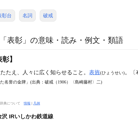
表彰台
名詞
破戒
「表彰」の意味・読み・例文・類語
表彰】
めたたえ、人々に広く知らせること。
表旌
。〔布
(ひょうせい)
た名誉の金牌」(出典：破戒（1906）〈島崎藤村〉二)
大辞典について
情報
|
凡例
金沢 IRいしかわ鉄道線