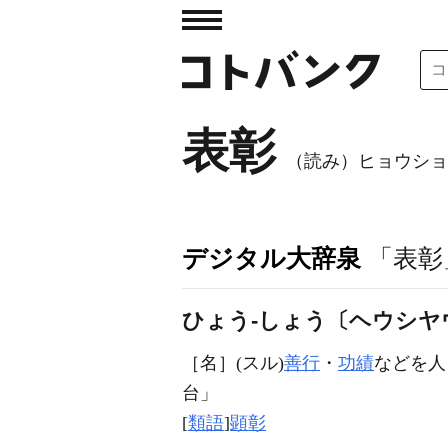
表彰
（読み）ヒョウショ
デジタル大辞泉
「表彰
ひょう‐しょう〔ヘウシヤ
［名］
(スル)
善行
・
功績
などを人
台」
[
類語
]
顕彰