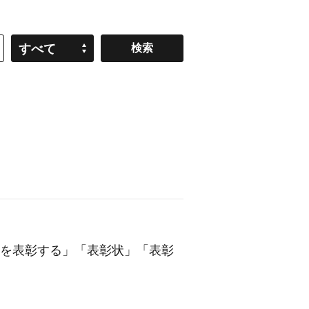
すべて
を
表彰
する」「
表彰
状」「
表彰