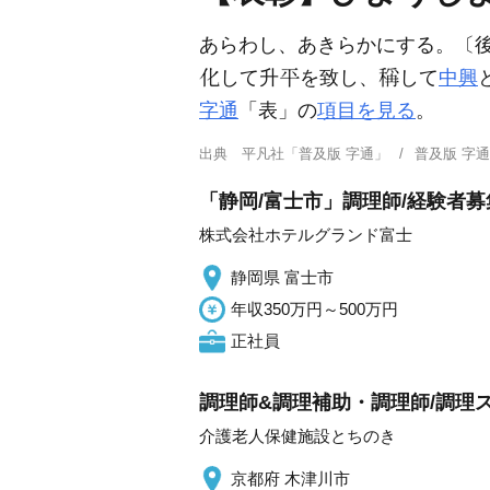
あらわし、あきらかにする。〔
して升
を致し、
して
中興
字通
「表」の
項目を見る
。
出典
平凡社「普及版 字通」
普及版 字
「静岡/富士市」調理師/経験者募
株式会社ホテルグランド富士
静岡県 富士市
年収350万円～500万円
正社員
調理師&調理補助・調理師/調理
介護老人保健施設とちのき
京都府 木津川市