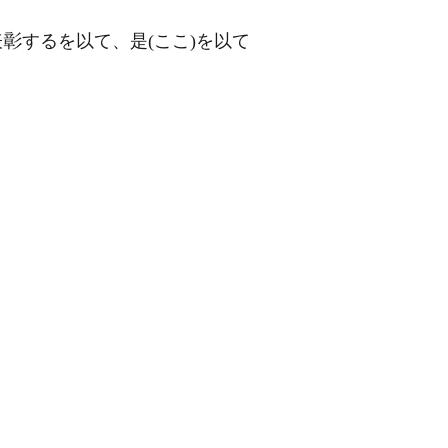
表
するを以て、是(ここ)を以て