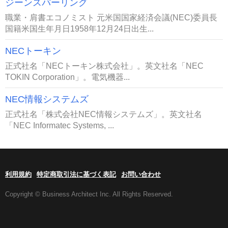
ジーンスパーリング
職業・肩書エコノミスト 元米国国家経済会議(NEC)委員長
国籍米国生年月日1958年12月24日出生...
NECトーキン
正式社名「NECトーキン株式会社」。英文社名「NEC
TOKIN Corporation」。電気機器...
NEC情報システムズ
正式社名「株式会社NEC情報システムズ」。英文社名
「NEC Informatec Systems, ...
利用規約
特定商取引法に基づく表記
お問い合わせ
Copyright © Business Architect Inc. All Rights Reserved.