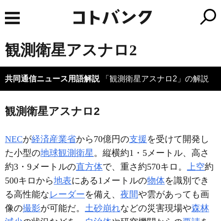
観測衛星アスナロ2
共同通信ニュース用語解説
「観測衛星アスナロ2」の解説
観測衛星アスナロ2
NEC
が
経済産業省
から70億円の
支援
を受けて開発し
た小型の
地球観測衛星
。縦横約1・5メートル、高さ
約3・9メートルの
直方体
で、重さ約570キロ。
上空
約
500キロから
地表
にある1メートルの
物体
を識別でき
る高性能な
レーダー
を備え、
夜間
や雲があっても画
像の
撮影
が可能だ。
土砂崩れ
などの災害現場や
森林