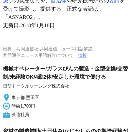
減少
の状況などを、
自治体
や研究機関からの
要請
を
受けて撮影し、提供する。正式な表記は
「ASNARO2」。
更新日:
2018年1月18日
出典
共同通信社 共同通信ニュース用語解説
共同通信ニュース用語解説について
情報
機械オペレーター/ガラスびんの製造・金型交換/交替
制/未経験OK/4勤2休/安定した環境で働ける
日研トータルソーシング株式会社
東京都 墨田区
時給1,700円
派遣社員
資材の製造補助/土日休み/なにかしらのの製造経験が