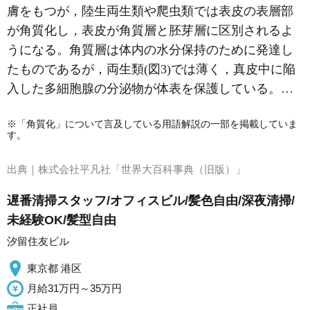
膚をもつが，陸生両生類や爬虫類では表皮の表層部
が角質化し，表皮が角質層と胚芽層に区別されるよ
うになる。角質層は体内の水分保持のために発達し
たものであるが，両生類(図3)では薄く，真皮中に陥
入した多細胞腺の分泌物が体表を保護している。…
※「角質化」について言及している用語解説の一部を掲載していま
す。
出典｜
株式会社平凡社「世界大百科事典（旧版）」
遅番清掃スタッフ/オフィスビル/髪色自由/深夜清掃/
未経験OK/髪型自由
汐留住友ビル
東京都 港区
月給31万円～35万円
正社員