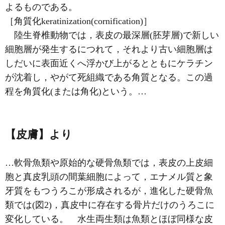
よるものである。
［角質化keratinization(cornification)］
陸生脊椎動物では，表皮の最深層(胚芽層)で新しい
細胞層が発生するにつれて，それより古い細胞層は
しだいに表面近くへ浮かび上がるとともにケラチン
が沈着し，やがて死組織である角質となる。この過
程を角質化(または角化)という。…
【皮膚】より
…軟骨魚類や原始的な硬骨魚類では，表皮の上皮細
胞と真皮乳頭の間葉細胞によって，エナメル質と象
牙質をもつうろこが形成されるが，進化した硬骨魚
類では(図2)，真皮中に存在する骨片だけのうろこに
変化している。 水生両生類は魚類とほぼ同様な皮