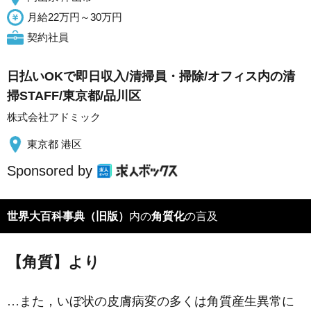
月給22万円～30万円
契約社員
日払いOKで即日収入/清掃員・掃除/オフィス内の清
掃STAFF/東京都/品川区
株式会社アドミック
東京都 港区
Sponsored by
世界大百科事典（旧版）
内の
角質化
の言及
【角質】より
…また，いぼ状の皮膚病変の多くは角質産生異常に