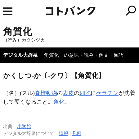
角質化
（読み）カクシツカ
デジタル大辞泉
「角質化」の意味・読み・例文・類語
かくしつ‐か〔‐クワ〕【角質化】
［名］
(スル)
脊椎動物
の
表皮
の
細胞
に
ケラチン
が沈着
して硬くなること。
角化
。
出典
小学館
デジタル大辞泉について
情報
|
凡例