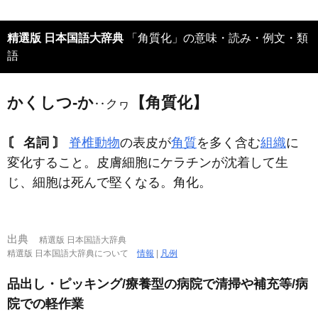
精選版 日本国語大辞典
「角質化」の意味・読み・例文・類
語
かくしつ‐か
【角質化】
‥クヮ
〘 名詞 〙
脊椎
動物
の表皮が
角質
を多く含む
組織
に
変化すること。皮膚細胞にケラチンが沈着して生
じ、細胞は死んで堅くなる。角化。
出典
精選版 日本国語大辞典
精選版 日本国語大辞典について
情報
|
凡例
品出し・ピッキング/療養型の病院で清掃や補充等/病
院での軽作業