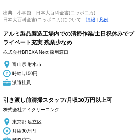
出典
小学館 日本大百科全書(ニッポニカ)
日本大百科全書(ニッポニカ)について
情報
|
凡例
アルミ製品製造工場内での清掃作業/土日祝休みでプ
ライベート充実 残業少なめ
株式会社BREXA Next 採用窓口
富山県 射水市
時給1,150円
派遣社員
引き渡し前清掃スタッフ/月収30万円以上可
株式会社アイクリーニング
東京都 足立区
月給30万円
業務委託