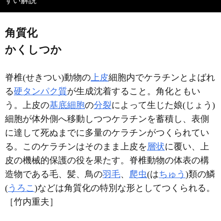
すい解説
角質化
かくしつか
脊椎(せきつい)動物の
上皮
細胞内でケラチンとよばれ
る
硬タンパク質
が生成沈着すること。角化ともい
う。上皮の
基底細胞
の
分裂
によって生じた娘(じょう)
細胞が体外側へ移動しつつケラチンを蓄積し、表側
に達して死ぬまでに多量のケラチンがつくられてい
る。このケラチンはそのまま上皮を
層状
に覆い、上
皮の機械的保護の役を果たす。脊椎動物の体表の構
造物である毛、髪、鳥の
羽毛
、
爬虫
(は
ちゅう
)類の鱗
(
うろこ
)などは角質化の特別な形としてつくられる。
［竹内重夫］