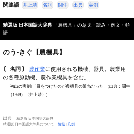
関連語
井上靖
名詞
闘牛
出典
実例
精選版 日本国語大辞典
「農機具」の意味・読み・例文・類
語
のう‐きぐ【農機具】
〘 名詞 〙
農作業
に使用される機械、器具。農業用
の各種原動機、農作業機具を含む。
[初出の実例]「目をつけたのが農機具の販売だった」(出典：闘牛
（1949）〈井上靖〉)
出典
精選版 日本国語大辞典
精選版 日本国語大辞典について
情報
|
凡例