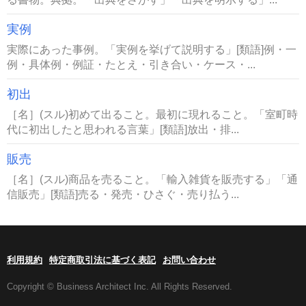
実例
実際にあった事例。「実例を挙げて説明する」[類語]例・一
例・具体例・例証・たとえ・引き合い・ケース・...
初出
［名］(スル)初めて出ること。最初に現れること。「室町時
代に初出したと思われる言葉」[類語]放出・排...
販売
［名］(スル)商品を売ること。「輸入雑貨を販売する」「通
信販売」[類語]売る・発売・ひさぐ・売り払う...
利用規約
特定商取引法に基づく表記
お問い合わせ
Copyright © Business Architect Inc. All Rights Reserved.