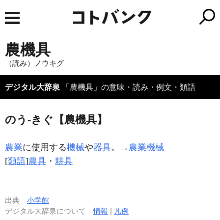
農機具
（読み）ノウキグ
デジタル大辞泉
「農機具」の意味・読み・例文・類語
のう‐きぐ【農機具】
農業
に使用する
機械
や
器具
。→
農業機械
[
類語
]
農具
・
耕具
出典
小学館
デジタル大辞泉について
情報
|
凡例