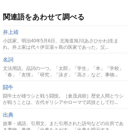
関連語をあわせて調べる
井上靖
小説家。明治40年5月6日、北海道旭川(あさひかわ)生ま
れ。井上家は代々伊豆湯ヶ島の医家であった。父...
名詞
文法用語。品詞の一つ。「太郎」「学生」「本」「学校」
「春」「友情」「研究」「泳ぎ」「高さ」など、事物...
闘牛
闘牛士が雄ウシと戦う闘技。［倉茂貞助］歴史人間とウシ
が戦うことは、古代ギリシアやローマで武技として行...
出典
故事・成語、引用文、また引用された語句などの出所であ
る書物。典拠。「出典をさがす」「出典を明示する」...