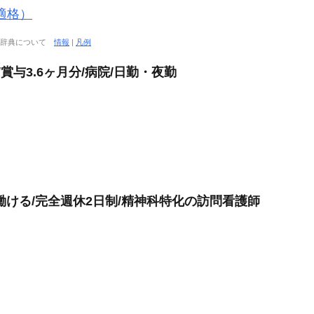
適格）
大辞典について
情報
|
凡例
賞与3.6ヶ月分/病院/日勤・夜勤
働ける/完全週休2日制/精神科特化の訪問看護師