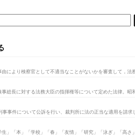
る
由により検察官として不適当なことがないかを審査して，法務大
事総長に対する法務大臣の指揮権等について定めた法律。昭和22
刑事事件について公訴を行い、裁判所に法の正当な適用を請求し、
生」「本」「学校」「春」「友情」「研究」「泳ぎ」「高さ」な