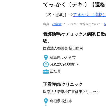
てっ‐かく〔テキ‐〕【適格
［名・形動］
⇒
てきかく（適格
出典
小学館
デジタル大辞泉について
看護助手/ケアミックス病院/日勤
験」
医療法人櫛田会 櫛田病院
福島県 いわき市
月給20万4,000円～
正社員
正看護師/クリニック
医療法人若草松江東健康クリニック
島根県 松江市