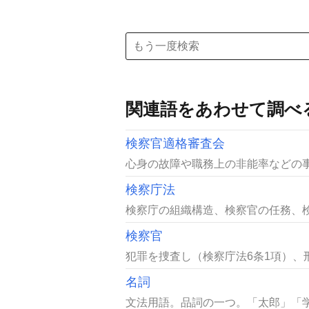
関連語をあわせて調べ
検察官適格審査会
心身の故障や職務上の非能率などの事
検察庁法
検察庁の組織構造、検察官の任務、検
検察官
犯罪を捜査し（検察庁法6条1項）、
名詞
文法用語。品詞の一つ。「太郎」「学