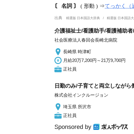
〘 名詞 〙
( 形動 ) ⇒
てっかく（
出典
精選版 日本国語大辞典
精選版 日本国語
介護福祉士/看護助手/看護補助者/
社会医療法人春回会長崎北病院
長崎県 時津町
月給20万7,200円～21万9,700円
正社員
日勤のみ/子育てと両立しながら
株式会社インクルージョン
埼玉県 所沢市
正社員
Sponsored by