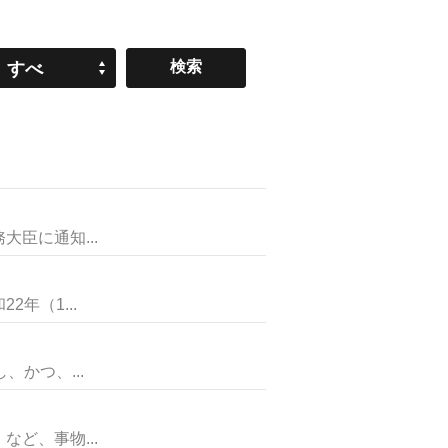
すべ
て
臣に通知...
年（1...
かつ、...
ど、事物...