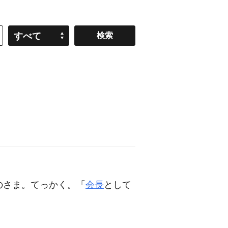
すべて
のさま。てっかく。「
会長
として