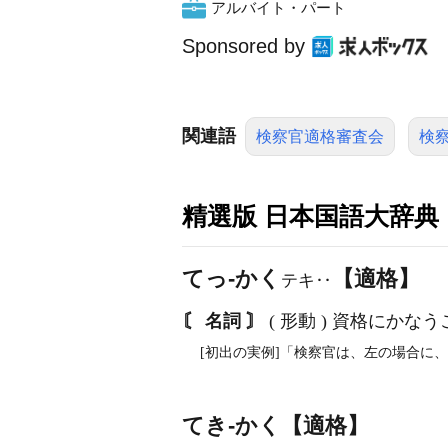
アルバイト・パート
Sponsored by
関連語
検察官適格審査会
検
精選版 日本国語大辞典
てっ‐かく
【適格】
テキ‥
〘 名詞 〙
( 形動 ) 資格にか
[初出の実例]「検察官は、左の場合に、
てき‐かく【適格】