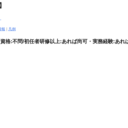
】
）
情報
|
凡例
/資格:不問/初任者研修以上:あれば尚可・実務経験:あ