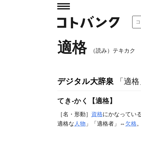
適格
（読み）テキカク
デジタル大辞泉
「適格
てき‐かく【適格】
［名・形動］
資格
にかなってい
適格
な
人物
」「
適格
者」⇔
欠格