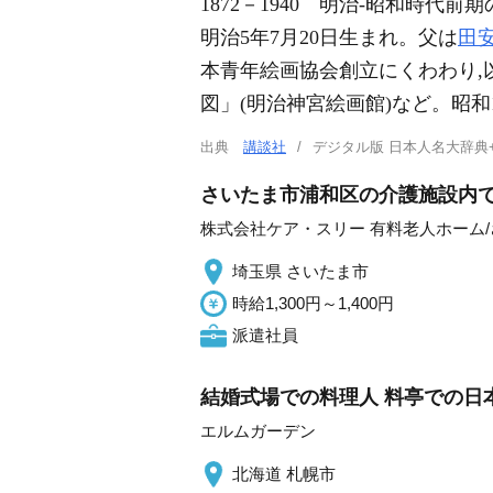
1872－1940
明治-昭和時代前期
明治5年7月20日生まれ。父は
田
本青年絵画協会創立にくわわり,
図」(明治神宮絵画館)など。昭和1
出典
講談社
デジタル版 日本人名大辞典
さいたま市浦和区の介護施設内で
株式会社ケア・スリー 有料老人ホーム
埼玉県 さいたま市
時給1,300円～1,400円
派遣社員
結婚式場での料理人 料亭での日
エルムガーデン
北海道 札幌市