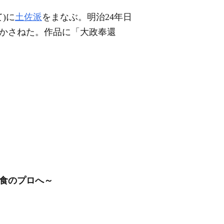
)に
土佐派
をまなぶ。明治24年日
をかさねた。作品に「大政奉還
。
和食のプロへ～