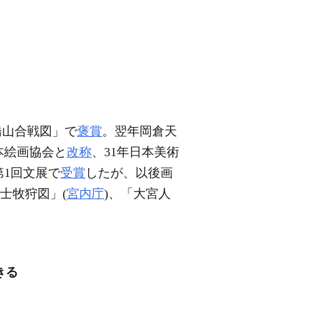
橋山合戦図」で
褒賞
。翌年岡倉天
本絵画協会と
改称
、31年日本美術
第1回文展で
受賞
したが、以後画
士牧狩図」(
宮内庁
)、「大宮人
きる