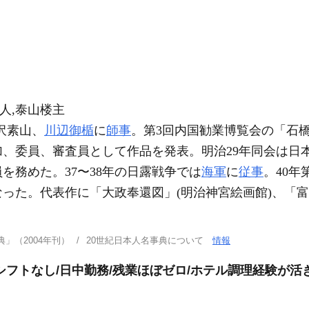
人,泰山楼主
沢素山、
川辺御楯
に
師事
。第3回内国勧業博覧会の「石
、委員、審査員として作品を発表。明治29年同会は日
を務めた。37〜38年の日露戦争では
海軍
に
従事
。40年
なった。代表作に「大政奉還図」(明治神宮絵画館)、「富
」（2004年刊）
20世紀日本人名事典について
情報
シフトなし/日中勤務/残業ほぼゼロ/ホテル調理経験が活