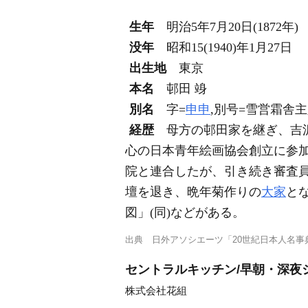
生年
明治5年7月20日(1872年)
没年
昭和15(1940)年1月27日
出生地
東京
本名
邨田 竧
別名
字=
申申
,別号=雪営霜舎主
経歴
母方の邨田家を継ぎ、吉
心の日本青年絵画協会創立に参加
院と連合したが、引き続き審査員
壇を退き、晩年菊作りの
大家
と
図」(同)などがある。
出典
日外アソシエーツ「20世紀日本人名事典
セントラルキッチン/早朝・深夜
株式会社花組