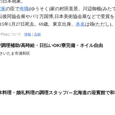
の日本画家。
安家
の臣で
有職
(ゆうそく)家の村田直景。川辺御楯(みたて
以後同協会展やパリ万国博,日本美術協会展などで受賞
5年1月27日死去。69歳。東京出身。
本名
は竧(ただし)
+Plusについて
情報
|
凡例
調理補助/高時給・日払いOK/寮完備・ネイル自由
/さいたま市浦和区
本料理・婚礼料理の調理スタッフ/～北海道の迎賓館で