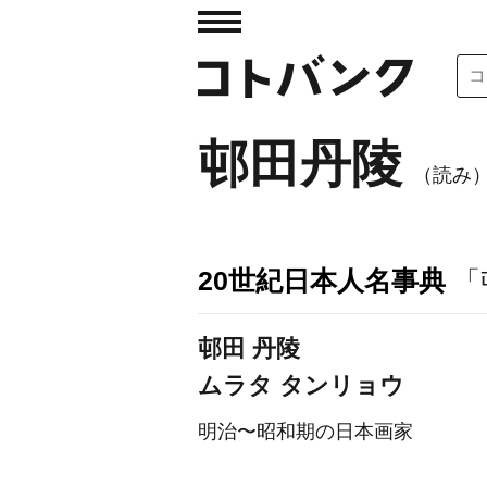
邨田丹陵
（読み）
20世紀日本人名事典
「
邨田 丹陵
ムラタ タンリョウ
明治〜昭和期の日本画家