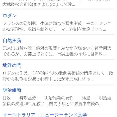
大蔵卿松方正義(まさよし)によって達...
ロダン
フランスの彫刻家。生気に満ちた写実主義、モニュメンタ
ルな表現性、象徴主義的なテーマ、彫刻を量塊（マッ...
自然主義
元来は自然を唯一絶対の現実とみなす立場をいう哲学用語
であるが、文芸上でとくに、写実主義のうちに自然科...
地獄の門
ロダンの作品。 1880年パリの装飾美術館の門扉として，政
府から制作を委嘱され着手したが未完成に終っ...
明治維新
目次 時期区分 明治維新の要件 経過 明治維
新観の変遷19世紀後半，国内矛盾と世界資本主義の...
オーストラリア・ニュージーランド文学