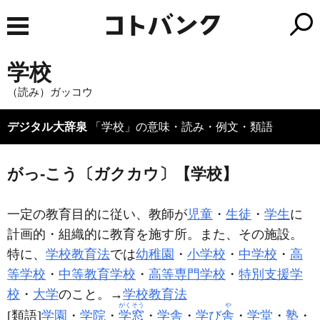
学校
（読み）ガッコウ
デジタル大辞泉
「学校」の意味・読み・例文・類語
がっ‐こう〔ガクカウ〕【学校】
一定の教育目的に従い、教師が
児童
・
生徒
・
学生
に
計画的・組織的に教育を施す所。また、その施設。
特に、
学校教育法
では
幼稚園
・
小学校
・
中学校
・
高
等学校
・
中等教育学校
・
高等専門学校
・
特別支援学
校
・
大学
のこと。→
学校教育法
がくそう
や
[類語]
学園
・
学院
・
学窓
・
学舎
・
学び
舎
・
学堂
・
塾
・