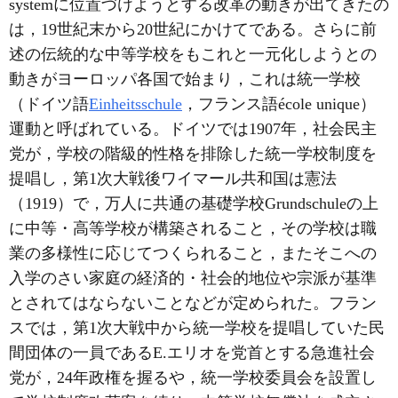
systemに位置づけようとする改革の動きが出てきたの
は，19世紀末から20世紀にかけてである。さらに前
述の伝統的な中等学校をもこれと一元化しようとの
動きがヨーロッパ各国で始まり，これは統一学校
（ドイツ語
Einheitsschule
，フランス語école unique）
運動と呼ばれている。ドイツでは1907年，社会民主
党が，学校の階級的性格を排除した統一学校制度を
提唱し，第1次大戦後ワイマール共和国は憲法
（1919）で，万人に共通の基礎学校Grundschuleの上
に中等・高等学校が構築されること，その学校は職
業の多様性に応じてつくられること，またそこへの
入学のさい家庭の経済的・社会的地位や宗派が基準
とされてはならないことなどが定められた。フラン
スでは，第1次大戦中から統一学校を提唱していた民
間団体の一員であるE.エリオを党首とする急進社会
党が，24年政権を握るや，統一学校委員会を設置し