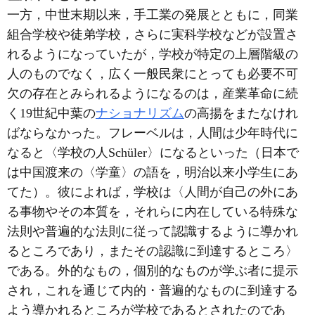
一方，中世末期以来，手工業の発展とともに，同業
組合学校や徒弟学校，さらに実科学校などが設置さ
れるようになっていたが，学校が特定の上層階級の
人のものでなく，広く一般民衆にとっても必要不可
欠の存在とみられるようになるのは，産業革命に続
く19世紀中葉の
ナショナリズム
の高揚をまたなけれ
ばならなかった。フレーベルは，人間は少年時代に
なると〈学校の人Schüler〉になるといった（日本で
は中国渡来の〈学童〉の語を，明治以来小学生にあ
てた）。彼によれば，学校は〈人間が自己の外にあ
る事物やその本質を，それらに内在している特殊な
法則や普遍的な法則に従って認識するように導かれ
るところであり，またその認識に到達するところ〉
である。外的なもの，個別的なものが学ぶ者に提示
され，これを通じて内的・普遍的なものに到達する
よう導かれるところが学校であるとされたのであ