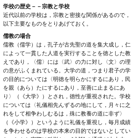
学校の歴史－－宗教と学校
近代以前の学校は，宗教と密接な関係があるので，
以下主要なものをとりあげておく。
儒教の場合
儒教（儒学）は，孔子が古先聖の道を集大成し，仁
によって一貫した人道を実行することを徳とした教
えであり，〈儒〉には〈武〉の力に対し〈文〉の理
の意がふくまれている。大学の道，つまり君子の学
の目的については〈明徳を明らかにするにあり，民
を親（あら）たにするにあり，至善に止まるにあ
り〉（《大学》）とされ，徳性が重視された。学校
については〈礼儀相先んずるの地にして，月々に之
れをして相争わしむるは，殊に教養の道に非ず〉
（《小学》）というように礼儀を重視し，毎月成績
を争わせるのは学校の本来の目的ではないとしてい