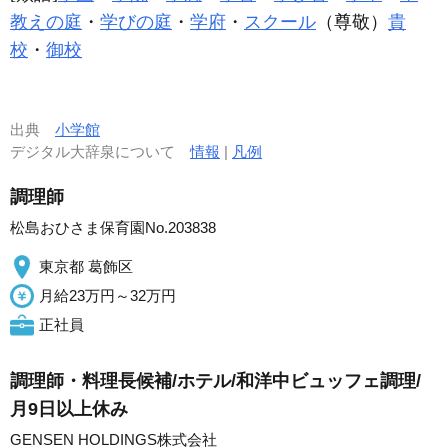
教えの庭
・
学びの庭
・
学府
・
スクール
（尊敬）
貴
校
・
御校
出典
小学館
デジタル大辞泉について
情報
|
凡例
調理師
松島おひさま保育園No.203838
東京都 葛飾区
月給23万円～32万円
正社員
調理師・料理長候補/ホテル/和洋中ビュッフェ調理/
月9日以上休み
GENSEN HOLDINGS株式会社