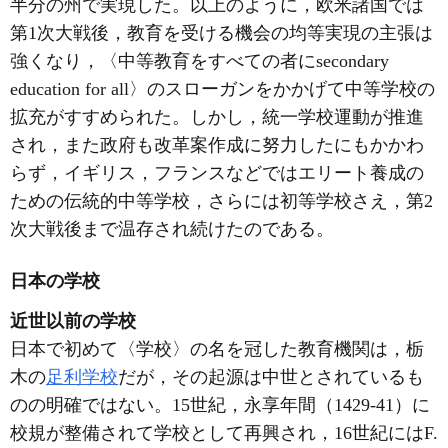
半分の州で実現した。以上のように，欧米諸国では
第1次大戦後，教育を受ける機会の均等実現の主張は
強くなり，〈中等教育をすべての者にsecondary
education for all〉のスローガンをかかげて中等学校の
拡充がすすめられた。しかし，統一学校運動が推進
され，また政府も改革案作成に努力したにもかかわ
らず，イギリス，フランスなどではエリート養成の
ための伝統的中等学校，さらには初等学校さえ，第2
次大戦後まで温存され続けたのである。
日本の学校
近世以前の学校
日本で初めて〈学校〉の名を冠した教育機関は，栃
木の
足利学校
だが，その起源は中世とされているも
のの明確ではない。15世紀，永享年間（1429-41）に
校規が整備されて学校として再興され，16世紀にはF.