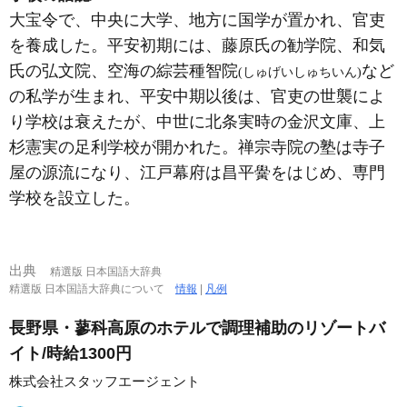
大宝令で、中央に大学、地方に国学が置かれ、官吏
を養成した。平安初期には、藤原氏の勧学院、和気
氏の弘文院、空海の綜芸種智院
など
(しゅげいしゅちいん)
の私学が生まれ、平安中期以後は、官吏の世襲によ
り学校は衰えたが、中世に北条実時の金沢文庫、上
杉憲実の足利学校が開かれた。禅宗寺院の塾は寺子
屋の源流になり、江戸幕府は昌平黌をはじめ、専門
学校を設立した。
出典
精選版 日本国語大辞典
精選版 日本国語大辞典について
情報
|
凡例
長野県・蓼科高原のホテルで調理補助のリゾートバ
イト/時給1300円
株式会社スタッフエージェント