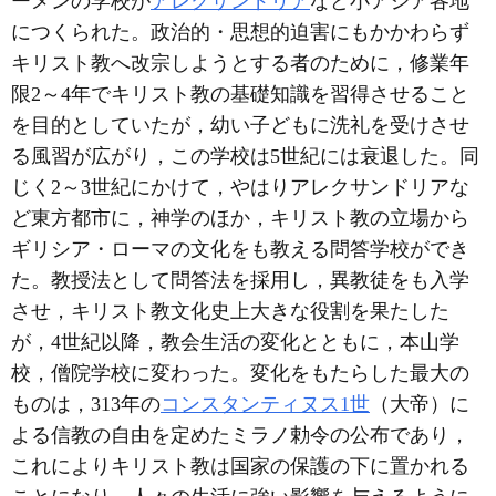
ーメンの学校が
アレクサンドリア
など小アジア各地
につくられた。政治的・思想的迫害にもかかわらず
キリスト教へ改宗しようとする者のために，修業年
限2～4年でキリスト教の基礎知識を習得させること
を目的としていたが，幼い子どもに洗礼を受けさせ
る風習が広がり，この学校は5世紀には衰退した。同
じく2～3世紀にかけて，やはりアレクサンドリアな
ど東方都市に，神学のほか，キリスト教の立場から
ギリシア・ローマの文化をも教える問答学校ができ
た。教授法として問答法を採用し，異教徒をも入学
させ，キリスト教文化史上大きな役割を果たした
が，4世紀以降，教会生活の変化とともに，本山学
校，僧院学校に変わった。変化をもたらした最大の
ものは，313年の
コンスタンティヌス1世
（大帝）に
よる信教の自由を定めたミラノ勅令の公布であり，
これによりキリスト教は国家の保護の下に置かれる