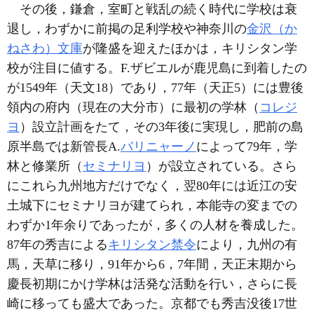
その後，鎌倉，室町と戦乱の続く時代に学校は衰
退し，わずかに前掲の足利学校や神奈川の
金沢（か
ねさわ）文庫
が隆盛を迎えたほかは，キリシタン学
校が注目に値する。F.ザビエルが鹿児島に到着したの
が1549年（天文18）であり，77年（天正5）には豊後
領内の府内（現在の大分市）に最初の学林（
コレジ
ヨ
）設立計画をたて，その3年後に実現し，肥前の島
原半島では新管長A.
バリニャーノ
によって79年，学
林と修業所（
セミナリヨ
）が設立されている。さら
にこれら九州地方だけでなく，翌80年には近江の安
土城下にセミナリヨが建てられ，本能寺の変までの
わずか1年余りであったが，多くの人材を養成した。
87年の秀吉による
キリシタン禁令
により，九州の有
馬，天草に移り，91年から6，7年間，天正末期から
慶長初期にかけ学林は活発な活動を行い，さらに長
崎に移っても盛大であった。京都でも秀吉没後17世