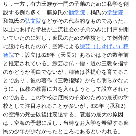
り，一方，有力氏族が一門の子弟のために私学を創
設する例も多く，藤原氏の
勧学院
，橘氏の
学館院
，
和気氏の
弘文院
などがその代表的なものであった。
以上にあげた学校が上流社会の子弟のみに門戸を開
いていたのに対し，庶民のための学校として例外的
に設けられたのが，空海による
綜芸（しゆげい）種
智院
で，設立は828年（天長5）あるいはその数年前
と推定されている。綜芸は仏・儒・道の三教を指す
のかどうか明白でないが，種智は菩提心を育てるこ
とであり，彼の著作《三教指帰》からも明らかなよ
うに，仏教の教育に力を入れようとして設立された
のである。この学校は庶民の子弟のための最初の学
校として注目されることが多いが，835年（承和2）
の空海の死去以後は衰退する。衰退の最大の原因
は，空海の予想に反し，当時なお入学を希望する庶
民の少年が少なかったところにあるといわれる。