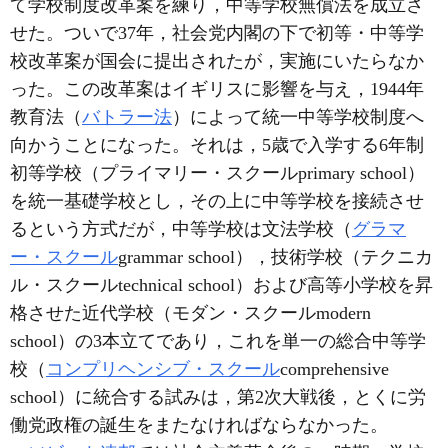
て学校制度改革案を練り，中等学校無償法を成立さ
せた。ついで37年，社会党内閣の下で初等・中等学
校改革案が国会に提出されたが，実施にいたらなか
った。この改革案はイギリスに影響を与え，1944年
教育法（
バトラー法
）によって統一中等学校制度へ
向かうことになった。それは，5歳で入学する6年制
初等学校（プライマリー・スクールprimary school）
を統一基礎学校とし，その上に中等学校を接続させ
るという方式だが，中等学校は文法学校（
グラマ
ー・スクール
grammar school），技術学校（テクニカ
ル・スクールtechnical school）および高等小学校を昇
格させた近代学校（モダン・スクールmodern
school）の3本立てであり，これを単一の総合中等学
校（
コンプリヘンシブ・スクール
comprehensive
school）に統合する試みは，第2次大戦後，とくに労
働党政権の誕生をまたなければならなかった。