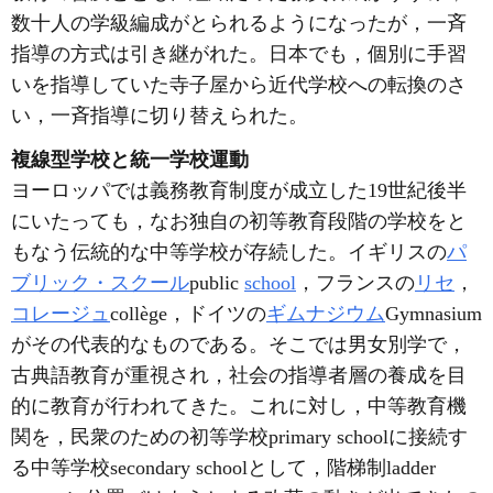
数十人の学級編成がとられるようになったが，一斉
指導の方式は引き継がれた。日本でも，個別に手習
いを指導していた寺子屋から近代学校への転換のさ
い，一斉指導に切り替えられた。
複線型学校と統一学校運動
ヨーロッパでは義務教育制度が成立した19世紀後半
にいたっても，なお独自の初等教育段階の学校をと
もなう伝統的な中等学校が存続した。イギリスの
パ
ブリック・スクール
public
school
，フランスの
リセ
，
コレージュ
collège，ドイツの
ギムナジウム
Gymnasium
がその代表的なものである。そこでは男女別学で，
古典語教育が重視され，社会の指導者層の養成を目
的に教育が行われてきた。これに対し，中等教育機
関を，民衆のための初等学校primary schoolに接続す
る中等学校secondary schoolとして，階梯制ladder