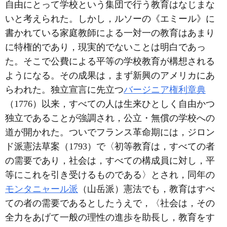
自由にとって学校という集団で行う教育はなじまな
いと考えられた。しかし，ルソーの《エミール》に
書かれている家庭教師による一対一の教育はあまり
に特権的であり，現実的でないことは明白であっ
た。そこで公費による平等の学校教育が構想される
ようになる。その成果は，まず新興のアメリカにあ
らわれた。独立宣言に先立つ
バージニア権利章典
（1776）以来，すべての人は生来ひとしく自由かつ
独立であることが強調され，公立・無償の学校への
道が開かれた。ついでフランス革命期には，ジロン
ド派憲法草案（1793）で〈初等教育は，すべての者
の需要であり，社会は，すべての構成員に対し，平
等にこれを引き受けるものである〉とされ，同年の
モンタニャール派
（山岳派）憲法でも，教育はすべ
ての者の需要であるとしたうえで，〈社会は，その
全力をあげて一般の理性の進歩を助長し，教育をす