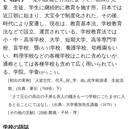
童、生徒、学生に継続的に教育を施す所。日本では
近江朝に始まり、大宝令で制度化された。その後、
時代により変遷し、現在は、教育基本法、学校教育
法などで設立、運営されている。学校教育法では
小・中・高等学校、大学、短期大学、高等専門学
校、盲学校、聾
学校、養護学校、幼稚園をい
(ろう)
い、料理学校などの各種学校はこれに含めないが、
通称としては各種学校も含めて広く用いられてい
る。学院。学黌
。
(がっこう)
[初出の実例]「人皆忩忙、代不
好
学、由
此学校凌遅、生徒流
レ
レ
レ
散」(出典：家伝（760頃）下)
「さて王公の高位の子弟も庶人の賤きも一つ学校にごたまぜに入
ると云ことにてはなし」(出典：大学垂加先生講義（1679）)
[その他の文献]〔詩経‐鄭風・子衿・序〕
学校の語誌