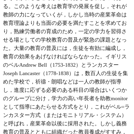
る。このような考えは教育学の発展を促し，それが
教師の力になっていくが，しかし当時の産業革命は
教育理論よりも当面の必要を満たすことを求めてお
り，熟練労働者の育成のため，一定の学力を習得さ
せる場としての学校教育の普及が緊急の課題となっ
た。大量の教育の普及には，生徒を有効に編成し，
教育の効果をあげなければならなかった。イギリス
のベルAndrew Bell（1753-1832）とランカスター
Joseph Lancaster（1778-1838）は，数百人の生徒を集
めた学校で，祈禱・朗唱などは一人の教師が指導
し，進度に応ずる必要のある科目の場合はいくつか
のグループに分け，学力の高い年長者を助教monitor
として指導にあたらせる方式をとり，これがベル=ラ
ンカスター方式（またはモニトリアル・システム）
と呼ばれ，産業革命以後に採用された。しかし義務
教育の普及とともに組織だった教員養成がすすみ，