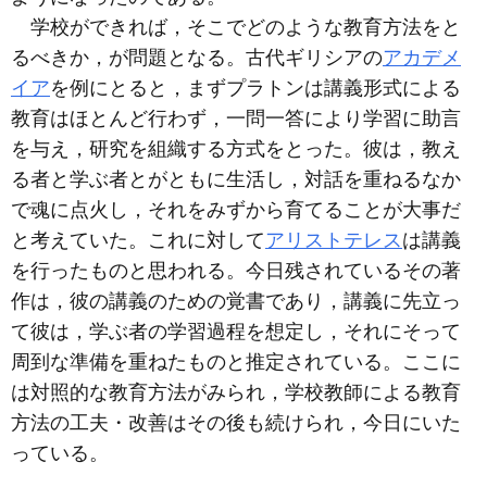
学校ができれば，そこでどのような教育方法をと
るべきか，が問題となる。古代ギリシアの
アカデメ
イア
を例にとると，まずプラトンは講義形式による
教育はほとんど行わず，一問一答により学習に助言
を与え，研究を組織する方式をとった。彼は，教え
る者と学ぶ者とがともに生活し，対話を重ねるなか
で魂に点火し，それをみずから育てることが大事だ
と考えていた。これに対して
アリストテレス
は講義
を行ったものと思われる。今日残されているその著
作は，彼の講義のための覚書であり，講義に先立っ
て彼は，学ぶ者の学習過程を想定し，それにそって
周到な準備を重ねたものと推定されている。ここに
は対照的な教育方法がみられ，学校教師による教育
方法の工夫・改善はその後も続けられ，今日にいた
っている。