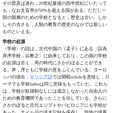
その普及は遅れ，20世紀最後の四半世紀にいたって
も，なお文盲率が50%を超える国がある。ただし一
部の階層のための学校となると，歴史は古い。しか
しその古さも，人類の教育の歴史のなかでは新しい
ものといえる。
学校の起源
〈学校〉の語は，古代中国の《孟子》にある〈設為
庠序学校，以教之〉に由来しており，この国の学校
の起源は古く，周の時代にさかのぼることができ
る。庠，序ともに学校の意をふくんでいる。ヨーロ
ッパの場合，
ギリシア語
では閑暇scholeを意味し，ロ
ーマでも学校ludusは同じ意味をもっていた。これら
は，学校が奴隷制なしには成立しなかった自由人の
ための教育機関であったことを示している。さらに
さかのぼると古代エジプトやバビロニアにも学校が
あった。ナイル川の洪水記録を保存し，領地の境界