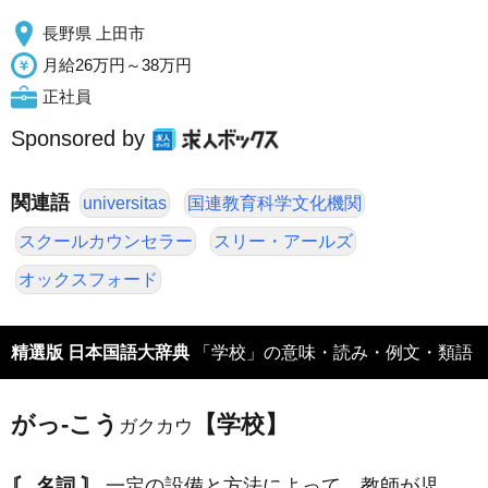
長野県 上田市
月給26万円～38万円
正社員
Sponsored by
関連語
universitas
国連教育科学文化機関
スクールカウンセラー
スリー・アールズ
オックスフォード
精選版 日本国語大辞典
「学校」の意味・読み・例文・類語
がっ‐こう
【学校】
ガクカウ
〘 名詞 〙
一定の設備と方法によって、教師が児