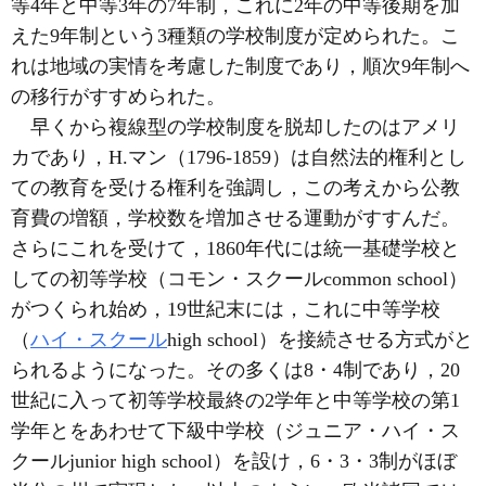
等4年と中等3年の7年制，これに2年の中等後期を加
えた9年制という3種類の学校制度が定められた。こ
れは地域の実情を考慮した制度であり，順次9年制へ
の移行がすすめられた。
早くから複線型の学校制度を脱却したのはアメリ
カであり，H.マン（1796-1859）は自然法的権利とし
ての教育を受ける権利を強調し，この考えから公教
育費の増額，学校数を増加させる運動がすすんだ。
さらにこれを受けて，1860年代には統一基礎学校と
しての初等学校（コモン・スクールcommon school）
がつくられ始め，19世紀末には，これに中等学校
（
ハイ・スクール
high school）を接続させる方式がと
られるようになった。その多くは8・4制であり，20
世紀に入って初等学校最終の2学年と中等学校の第1
学年とをあわせて下級中学校（ジュニア・ハイ・ス
クールjunior high school）を設け，6・3・3制がほぼ