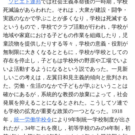
ソビエト連邦
では社会主義革命後の一時期，学校
死滅論があらわれた。それは，大衆が建設・闘争・
実践のなかで学ぶことが多くなり，学校は死滅する
というもので，学校でクラブ活動が行われ，学校が
地域や家庭における子どもの作業を組織したり，児
童読物を提供したりする等々，学校の意義・役割が
無制限に大きくなるとともに，学校が学校としての
存在を停止し，子どもは学校外の野原や工場でいよ
いよ活動するようになるという説であった。一見新
しいこの考えは，左翼日和見主義的傾向と批判され
た。労働・生活のなかで子どもが学ぶということは
確かにあるが，系統的な教授の放棄によって，社会
発展を抑えることになるとされた。こうしてソ連で
も学校の拡充が重要な政策の一つとなった。1918
年，
統一労働学校令
により9年制統一学校制度が出さ
れたが，34年これを廃し，初等学校のみの4年制，初