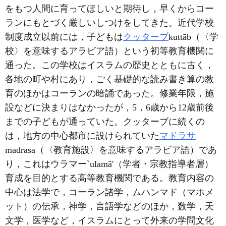
をもつ人間に育ってほしいと期待し，早くからコー
ランにもとづく厳しいしつけをしてきた。近代学校
制度成立以前には，子どもは
クッターブ
kuttāb（〈学
校〉を意味するアラビア語）という初等教育機関に
通った。この学校はイスラムの歴史とともに古く，
各地の町や村にあり，ごく基礎的な読み書き算の教
育のほかはコーランの暗誦であった。修業年限，施
設などに決まりはなかったが，5，6歳から12歳前後
までの子どもが通っていた。クッターブに続くの
は，地方の中心都市に設けられていた
マドラサ
madrasa（〈教育施設〉を意味するアラビア語）であ
り，これはウラマー`ulamā'（学者・宗教指導者層）
育成を目的とする高等教育機関である。教育内容の
中心は法学で，コーラン諸学，ムハンマド（マホメ
ット）の伝承，神学，言語学などのほか，数学，天
文学，医学など，イスラムにとって外来の学問文化