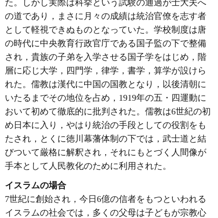
た。しかし実際は科挙という試験の通過が士大夫へ
の道であり，まさに月々の成績は統治官僚を志す者
として軽視できぬものとなっていた。学校制度は唐
の時代に中央教育行政官庁である国子監の下で整備
され，貴族の子弟を入学させる国子学をはじめ，階
層に応じ大学，四門学，律学，書学，算学が設けら
れた。儒教は漢代に中国の国教となり，以後清朝に
いたるまでその地位を占め，1919年の五・四運動に
おいて初めて徹底的に批判された。儒教は6世紀の初
め日本に入り，やはり統治の手段としての役割をも
たされ，とくに徳川幕藩体制の下では，武士道と結
びついて厳格に解釈され，それにもとづく人間像が
手本として人民教化のために利用された。
イスラムの場合
7世紀に創始され，今日6億の信者をもつといわれる
イスラムの社会では，多くの父母は子どもが宗教心