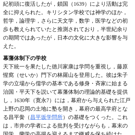
紀初頭に復活したが，鎖国（1639）により活動は完
全に抑えられた。キリシタン学校では神学のほか，
哲学，論理学，さらに天文学，数学，医学などの初
歩も教えられていたと推測されており，半世紀余り
の期間ではあったが，日本の文化に大きな影響を与
えた。
幕藩体制下の学校
天下統一を果たした徳川家康は学問を重視し，藤原
惺窩（せいか）門下の林羅山を登用した。彼は朱子
学の立場から儒学の基本である修身・斉家に始まる
治国・平天下を説いて幕藩体制の理論的基礎を提供
し，1630年（寛永7）には，幕府から与えられた江戸
上野の忍岡の土地に塾を開き，幕府の最高学府とな
る昌平黌（
昌平坂学問所
）の基礎をつくった。これ
は，市井の学者による批判を受けながらも，幕末の
国学，蘭学の高揚を迎えるまで権威を保ち続けた。