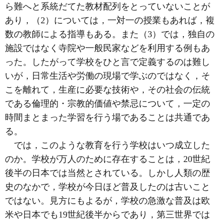
ら難へと系統だてた教材配列をとっていないことが
あり，（2）については，一対一の授業もあれば，複
数の教師による指導もある。また（3）では，独自の
施設ではなく寺院や一般民家などを利用する例もあ
った。したがって学校をひと言で定義するのは難し
いが，日常生活や労働の現場で学ぶのではなく，そ
こを離れて，生産に必要な技術や，その社会の伝統
である倫理的・宗教的価値や禁忌について，一定の
時間まとまった学習を行う場であることは共通であ
る。
では，このような教育を行う学校はいつ成立した
のか。学校が万人のために存在することは，20世紀
後半の日本では当然とされている。しかし人類の歴
史のなかで，学校が今日ほど普及したのは古いこと
ではない。見方にもよるが，学校の急激な普及は欧
米や日本でも19世紀後半からであり，第三世界では