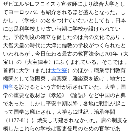
ザビエルやL.フロイスら宣教師により総合大学とし
てヨーロッパにも紹介されるほど盛んとなった。し
かし，〈学校〉の名をつけていないとしても，日本
には足利学校より古い時期に学校が設けられてい
た。学校制度の確立を促したのは唐の文化であり，
天智天皇の時代に大津に儒教の学校がつくられたと
いわれるが，今日伝わる最古の教育法令は701年（大
宝1）の〈大宝律令〉にふくまれている。そこでは，
首都に大学（または
大学寮
）のほか，職業専門教育
機関として陰陽寮，典薬寮，雅楽寮を設け，地方に
国学
を設けるという方針が示されていた。大学，国
学の重要な教材は《孝経》《論語》など中国の古典
であった。しかし平安中期以降，各地に戦乱が起こ
って国学は廃止され，大学も12世紀，治承年間
（1177-81）に焼失し再建されなかった。唐の制度を
模したこれらの学校は官吏登用のための官学であ