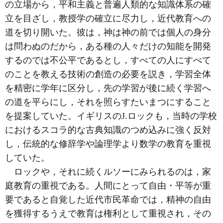
の立場から，平和主義と普遍人類的な知識体系の確
立を目ざし，教授学の確立に尽力し，近代教育への
道を切り開いた。彼は，神は神の前では個人の身分
は問わぬのだから，ある種の人々だけの知能を開発
するのでは不公平であるとし，すべての人にすべて
のことを教える技術の創造の必要を説き，学習全体
を精密に学年に区分し，先の学習が後に続く学習へ
の道を平らにし，それを照らすたいまつにすること
を提案していた。イギリスのJ.ロックも，当時の学校
におけるスコラ的な古典知識のつめ込みに強く反対
し，伝統的な修辞学や論理学より数学の教育を重視
していた。
ロックや，それに続くルソーにみられるのは，家
庭教育の重視である。人間にとって自由・平等が重
要であると自覚した近代市民革命では，精神の自由
を獲得するうえで教育は権利として重視され，その