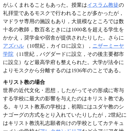
がふくまれることもあった。授業は
イスラム教徒
の
礼拝堂であるモスクで行われることが多かったが，
マドラサ専用の施設もあり，大規模なところでは数
十名の教師，数百名ときには1000名を超える学生を
かかえ，奨学金や宿舎が提供されたりした。さらに
アズハル
（10世紀，カイロに設立），
ニザーミーヤ
学院
（11世紀，バグダードに設立，その後主要都市
に設立）など最高学府も整えられた。大学が法令に
よりモスクから分離するのは1936年のことである。
キリスト教の場合
世界の近代文化・思想，したがってその形成に寄与
する学校に最大の影響を与えたのはキリスト教であ
る。キリスト教系の学校は，初期にはユダヤ教のシ
ナゴーグの方式をとり入れていたりしたが，2世紀に
はキリスト教洗礼志願者向けの学校としてカテキュ