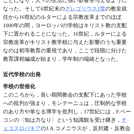
ことになり，人々の生活に強い影響を与えるように
なった。そして6世紀末の
グレゴリウス1世
の教皇就
任から16世紀のルターによる宗教改革までのほぼ
1000年の間，ヨーロッパの学校はキリスト教の支配
下に置かれることになった。16世紀，ルターによる
宗教改革がキリスト教学校に与えた影響のうち重要
なのは初等教育の重視であり，ここで段階に分けた
教育課程編成が始まり，学年制の端緒となった。
近代学校の出発
学校の世俗化
このころから，長い期間教会の支配下にあった学校
への批判が強まり，モンテーニュは，圧制的な学校
のあり方や単なる博学を批判し，17世紀には，F.ベー
コンの〈知は力なり〉という知識観を受け継ぎ，
チ
ェコスロバキア
のJ.A.コメニウスが，反封建・反教会