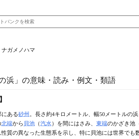
）ナガメノハマ
の浜」の意味・読み・例文・類語
】
部にある
砂州
。長さ約4キロメートル、幅50メートルの浜
の
北端
から
貝池
（
汽水
）を間にはさみ、
東端
のかざき池
れ性質の異なった生態系を示し、特に貝池には世界でも