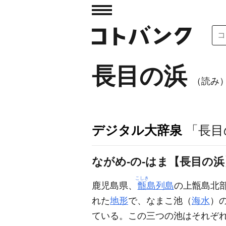
長目の浜
（読み
デジタル大辞泉
「長目
ながめ‐の‐はま【長目の浜
こしき
鹿児島県、
甑
島列島
の上甑島北
れた
地形
で、なまこ池（
海水
）
ている。この三つの池はそれぞ