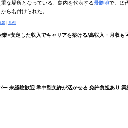
貴重な場所となっている。島内を代表する
景勝地
で、19
とから名付けられた。
情報
|
凡例
手企業×安定した収入でキャリアを築ける/高収入・月収も
ー 未経験歓迎 準中型免許が活かせる 免許負担あり 業