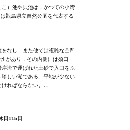
まこ）池や貝池は，かつての小湾
辺は甑島県立自然公園を代表する
崖をなし，また他では複雑な凸凹
砂州があり，その内側には須口
沿岸流で運ばれた土砂で入口をふ
う珍しい湖である。平地が少ない
なければならない。…
日115日