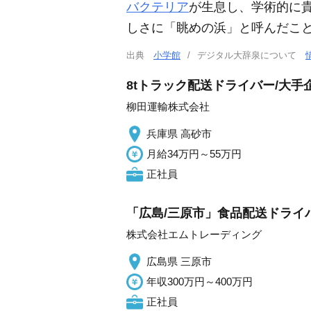
バクテリア
が生息し、学術的に
しさに「眺めの浜」と呼んだこ
出典
小学館
デジタル大辞泉について
8tトラック配送ドライバー/大
柳田運輸株式会社
兵庫県 高砂市
月給34万円～55万円
正社員
「広島/三原市」食品配送ドライバ
株式会社エムトレーディング
広島県 三原市
年収300万円～400万円
正社員