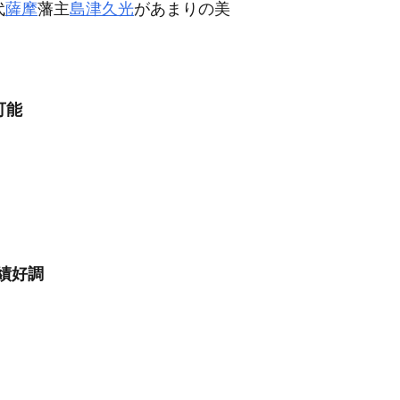
代
薩摩
藩主
島津久光
があまりの美
可能
績好調