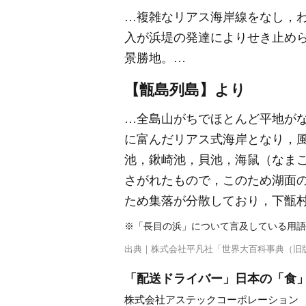
…複雑なリアス海岸線をなし，
入が浜堤の発達によりせき止めら
景勝地。…
【甑島列島】より
…全島山がちでほとんど平地が
に富んだリアス式海岸となり，風
池，鍬崎池，貝池，海鼠（なま
さがれたもので，このため湖面
ため集落が分散しており，下甑
※「長目の浜」について言及している用語
出典｜
株式会社平凡社「世界大百科事典（旧
「配送ドライバー」日本の「食」を
株式会社アステックコーポレーション