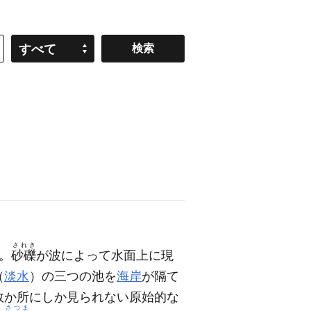
すべて
されき
。
砂礫
が波によって水面上に現
（
淡水
）の三つの池を
海岸
が隔て
数か所にしか見られない原始的な
さつま