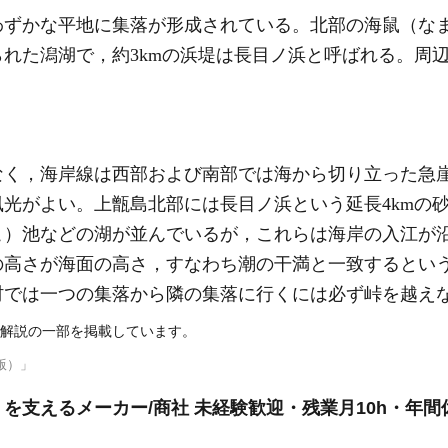
わずかな平地に集落が形成されている。北部の海鼠（な
れた潟湖で，約3kmの浜堤は長目ノ浜と呼ばれる。周
なく，海岸線は西部および南部では海から切り立った急
光がよい。上甑島北部には長目ノ浜という延長4kmの
こ）池などの湖が並んでいるが，これらは海岸の入江が
の高さが海面の高さ，すなわち潮の干満と一致するとい
村では一つの集落から隣の集落に行くには必ず峠を越え
解説の一部を掲載しています。
版）」
支えるメーカー/商社 未経験歓迎・残業月10h・年間休