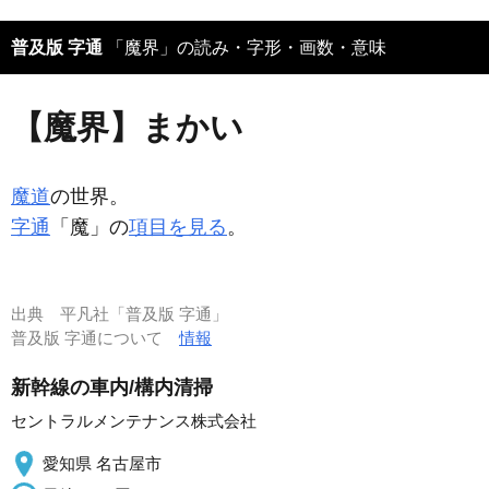
普及版 字通
「魔界」の読み・字形・画数・意味
【魔界】まかい
魔道
の世界。
字通
「魔」の
項目を見る
。
出典
平凡社「普及版 字通」
普及版 字通について
情報
新幹線の車内/構内清掃
セントラルメンテナンス株式会社
愛知県 名古屋市