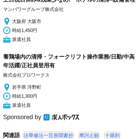
マンパワーグループ株式会社
大阪府 大阪市
時給1,450円
派遣社員
養鶏場内の清掃・フォークリフト操作業務/日勤/中高
年活躍/正社員登用有
株式会社プロワークス
岩手県 洋野町
時給1,300円
派遣社員
Sponsored by
関連語
法華修法一百座聞書抄
摩訶止観
十羅刹