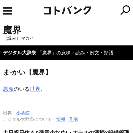
魔界
（読み）マカイ
デジタル大辞泉
「魔界」の意味・読み・例文・類語
ま‐かい【魔界】
悪魔
のいる
世界
。
出典
小学館
デジタル大辞泉について
情報
|
凡例
土日祝日休み&残業少なめ!・ホテルの清掃×設備管理