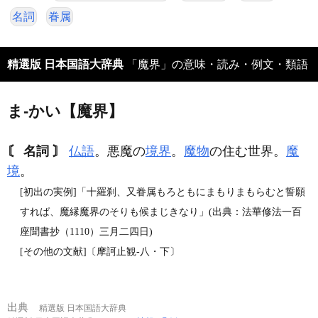
名詞
眷属
精選版 日本国語大辞典
「魔界」の意味・読み・例文・類語
ま‐かい【魔界】
〘 名詞 〙
仏語
。悪魔の
境界
。
魔物
の住む世界。
魔
境
。
[初出の実例]「十羅刹、又眷属もろともにまもりまもらむと誓願
すれば、魔縁魔界のそりも候まじきなり」(出典：法華修法一百
座聞書抄（1110）三月二四日)
[その他の文献]〔摩訶止観‐八・下〕
出典
精選版 日本国語大辞典