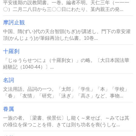
平安後期の説教聞書。一巻。編者不明。天仁三年（一一一
〇）二月二八日から三〇〇日にわたり、某内親王の発...
摩訶止観
中国、隋(ずい)代の天台智顗(ちぎ)が講述し、門下の章安灌
頂(かんじょう)が筆録再治した仏書。10巻...
十羅刹
「じゅうらせつにょ（十羅刹女）」の略。〔大日本国法華
経験記（1040‐44）〕...
名詞
文法用語。品詞の一つ。「太郎」「学生」「本」「学校」
「春」「友情」「研究」「泳ぎ」「高さ」など、事物...
眷属
一族の者。〔梁書、侯景伝〕し能く～來せば、～みては其
の祿位を保つことを得、きては則ち功名を喪(うしな...