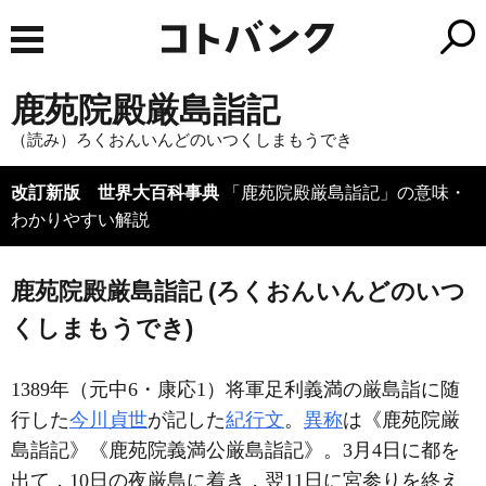
鹿苑院殿厳島詣記
（読み）ろくおんいんどのいつくしまもうでき
改訂新版 世界大百科事典
「鹿苑院殿厳島詣記」の意味・
わかりやすい解説
鹿苑院殿厳島詣記 (ろくおんいんどのいつ
くしまもうでき)
1389年（元中6・康応1）将軍足利義満の厳島詣に随
行した
今川貞世
が記した
紀行文
。
異称
は《鹿苑院厳
島詣記》《鹿苑院義満公厳島詣記》。3月4日に都を
出て，10日の夜厳島に着き，翌11日に宮参りを終え