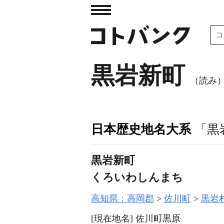
黒岩新町
（読み
日本歴史地名大系
「黒
黒岩新町
くろいわしんまち
高知県：高岡郡
佐川町
黒岩
[現在地名]
佐川町黒原