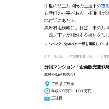
中世の領主片岡氏の
土居
下の
市
やなぜ
在新町の小字がある。
柳瀬
川が
地付近にあたる。
黒岩村地検帳によれば、東の片
「西ノ丁」が相対する街村をな
コトバンクでは本文の一部を掲載していま
出典
平凡社「日本歴史地名大系」
日本
分譲マンション「企画販売兼戦略
章栄不動産株式会社
広島県 広島市
年収600万円～1,000万円
正社員