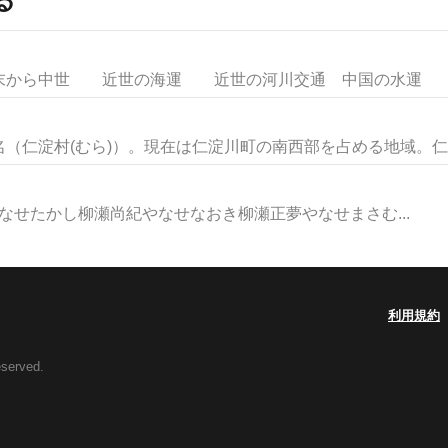
から中世 近世の海運 近世の河川交通 中国の水運 河川
（仁淀村(むら)）。現在は仁淀川町の南西部を占める地域。仁淀
なせたかし柳瀬尚紀やなせなおき柳瀬正夢やなせまさむ...
利用規約
eserved.