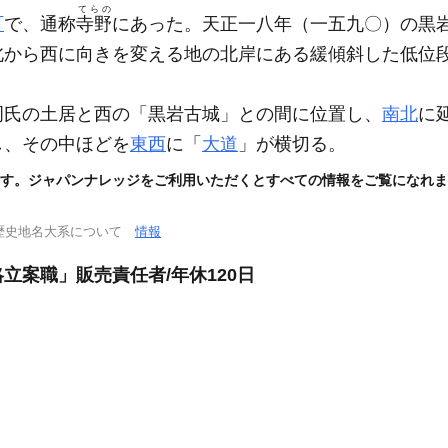
てらの
町
で、通称
寺野
にあった。天正一八年
（一五九〇）
の黒
北から西に向きを変える地の北岸にある緩傾斜した低位
岡氏の土居と西の「黒岩古城」との間に位置し、
南北
に
し、その中ほどを
東西
に「
大道
」が横切る。
す。ジャパンナレッジをご利用いただくとすべての情報をご覧になれま
歴史地名大系について
情報
立案職」販売責任者/年休120日