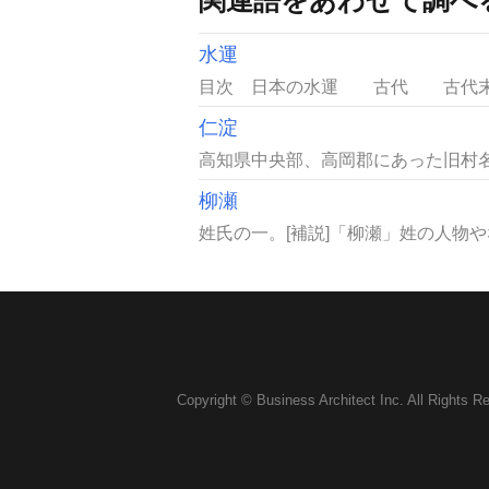
水運
目次 日本の水運 古代 古代末
仁淀
高知県中央部、高岡郡にあった旧村名
柳瀬
姓氏の一。[補説]「柳瀬」姓の人物や
Copyright © Business Architect Inc. All Rights R