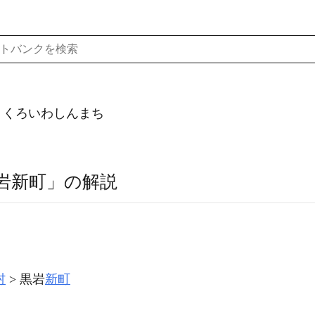
）くろいわしんまち
岩新町」の解説
村
黒岩
新町