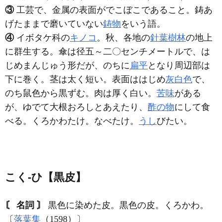
③
工芸で、金属の表面がでこぼこであること。鋳あ
げたままで磨いていない
鋳物
をいう語。
④
イボタケ科の
キノコ
。秋、各地の
針葉樹林
の地上
に群生する。傘は径五～二〇センチメートルで、は
じめまんじゅう形だが、のちに
扁平
となり周辺部は
下に巻く。茎は太く短い。表面ははじめ
灰白色
で、
のち鼠色から黒ずむ。肉は厚く白い。
苦味
がある
が、ゆでて大根おろしとあえたり、
酢の物
にして食
べる。くろかわたけ。なべたけ。
うし
びたい。
こく‐ひ【黒皮】
〘 名詞 〙
黒色に染めた皮。黒色の皮。くろかわ。
〔
落葉集
（1598）〕