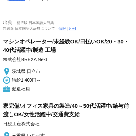
出典
精選版 日本国語大辞典
精選版 日本国語大辞典について
情報
|
凡例
マシンオペレーター/未経験OK/日払いOK/20・30・
40代活躍中/製造 工場
株式会社BREXA Next
茨城県 日立市
時給1,400円～
派遣社員
寮完備/オフィス家具の製造/40～50代活躍中/給与前
渡しOK/女性活躍中/交通費支給
日総工産株式会社
三重県 いなべ市