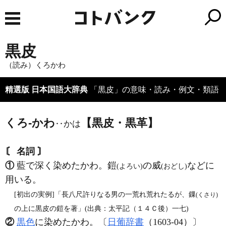
黒皮
（読み）くろかわ
精選版 日本国語大辞典
「黒皮」の意味・読み・例文・類語
くろ‐かわ
【黒皮・黒革】
‥かは
〘 名詞 〙
①
藍で深く染めたかわ。鎧
の威
などに
(よろい)
(おどし)
用いる。
[初出の実例]「長八尺許りなる男の一荒れ荒れたるが、鏁
(くさり)
の上に黒皮の鎧を著」(出典：太平記（１４Ｃ後）一七)
②
黒色
に染めたかわ。〔
日葡辞書
（1603‐04）〕