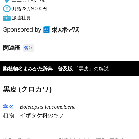
月給28万9,000円
派遣社員
Sponsored by
関連語
名詞
動植物名よみかた辞典 普及版
「黒皮」の解説
黒皮 (クロカワ)
学名
：
Boletopsis leucomelaena
植物。イボタケ科のキノコ