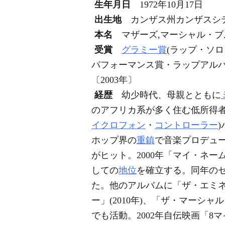
生年月日
1972年10月17日
出生地
カンザス州カンザスシ
本名
マザーズ,マーシャル・ブルース(3
受賞
グラミー賞
(ラップ・ソ
パフォーマンス賞・ラップアルバム賞
〔2003年〕
経歴
幼少時代、母親とともに
のアフリカ系が多く住む低所得
イクロフォン
・
コントローラー
ホップ界の
重鎮
で音楽プロデュ
がヒット。2000年「マイ・ネ
しての
地位
を確立する。同年のセ
た。他のアルバムに「ザ・エミネム
ー」(2010年)、「ザ・マーシャ
でも活動。2002年自伝映画「8