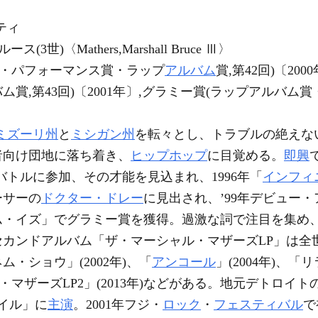
ティ
世)〈Mathers,Marshall Bruce Ⅲ〉
ロ・パフォーマンス賞・ラップ
アルバム
賞,第42回)〔20
,第43回)〔2001年〕,グラミー賞(ラップアルバム賞
ミズーリ州
と
ミシガン州
を転々とし、トラブルの絶えな
者向け団地に落ち着き、
ヒップホップ
に目覚める。
即興
)バトルに参加、その才能を見込まれ、1996年「
インフィ
ーサーの
ドクター・ドレー
に見出され、’99年デビュー
ーム・イズ」でグラミー賞を獲得。過激な詞で注目を集め
カンドアルバム「ザ・マーシャル・マザーズLP」は全世
・ショウ」(2002年)、「
アンコール
」(2004年)、「
ル・マザーズLP2」(2013年)などがある。地元デトロイト
マイル」に
主演
。2001年フジ・
ロック
・
フェスティバル
で