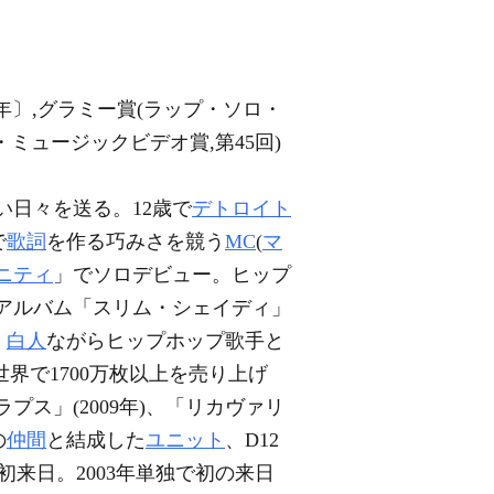
00年〕,グラミー賞(ラップ・ソロ・
・ミュージックビデオ賞,第45回)
い日々を送る。12歳で
デトロイト
で
歌詞
を作る巧みさを競う
MC
(
マ
ニティ
」でソロデビュー。ヒップ
・アルバム「スリム・シェイディ」
、
白人
ながらヒップホップ歌手と
界で1700万枚以上を売り上げ
リラプス」(2009年)、「リカヴァリ
の
仲間
と結成した
ユニット
、D12
初来日。2003年単独で初の来日