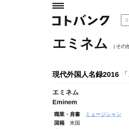
エミネム
（その他
現代外国人名録2016
「
エミネム
Eminem
職業・肩書
ミュージシャン
国籍
米国