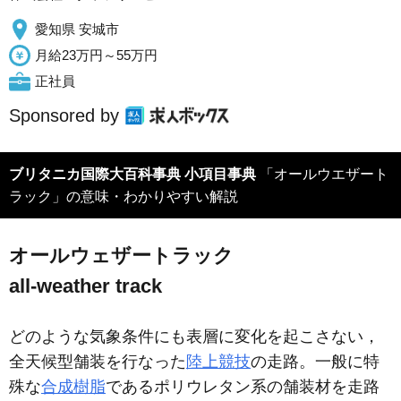
愛知県 安城市
月給23万円～55万円
正社員
Sponsored by
ブリタニカ国際大百科事典 小項目事典
「オールウエザート
ラック」の意味・わかりやすい解説
オールウェザートラック
all-weather track
どのような気象条件にも表層に変化を起こさない，
全天候型舗装を行なった
陸上競技
の走路。一般に特
殊な
合成樹脂
であるポリウレタン系の舗装材を走路