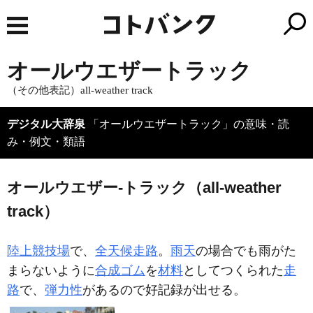
オールウエザートラック
（その他表記）all-weather track
デジタル大辞泉
「オールウエザートラック」の意味・読
み・例文・類語
オールウエザー‐トラック（all-weather
track）
陸上競技場
で、
全天候走路
。
雨天
の場合でも雨がた
まらないように
合成ゴム
を
材料
としてつくられた
走
路
で、
弾力性
があるので好記録が出せる。