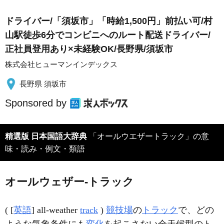
ドライバー/「須坂市」「時給1,500円」前払い可/村
山駅徒歩6分でコンビニへのルート配送ドライバー/
正社員登用あり×未経験OK/長野県/須坂市
株式会社ヒューマンインデックス
長野県 須坂市
Sponsored by
精選版 日本国語大辞典
「オールウエザートラック」の意
味・読み・例文・類語
オールウェザー‐トラック
( [
英語
] all-weather
track
)
競技場
の
トラック
で、どの
ような気象条件にも
変化
を起こさない全天候型のト