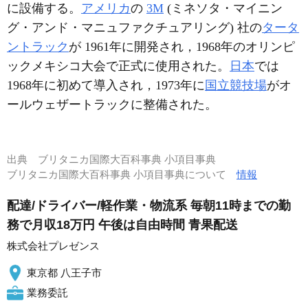
に設備する。
アメリカ
の
3M
(ミネソタ・マイニン
グ・アンド・マニュファクチュアリング) 社の
タータ
ントラック
が 1961年に開発され，1968年のオリンピ
ックメキシコ大会で正式に使用された。
日本
では
1968年に初めて導入され，1973年に
国立競技場
がオ
ールウェザートラックに整備された。
出典
ブリタニカ国際大百科事典 小項目事典
ブリタニカ国際大百科事典 小項目事典について
情報
配達/ドライバー/軽作業・物流系 毎朝11時までの勤
務で月収18万円 午後は自由時間 青果配送
株式会社プレゼンス
東京都 八王子市
業務委託