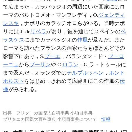
て広まった。カラバッジオの周辺にいた画家にはロ
ーマのバルトロメオ・マンフレディ，O.
ジェンティ
レスキ
，ナポリのカラッチオロらがいる。当時ナポ
リには J. de
リベラ
がおり，彼を通じてスペインの
ベ
ラスケス
にまでカラバッジオの
作風
が及んだ。また
ローマを訪れたフランスの画家たちもほとんどその
影響下にあり，S.
ブーエ
，バランタン・ド・
ブーロ
ーニュ
から
プーサン
や C.
ロラン
，G.ラ・トゥールに
まで及んだ。オランダでは
テルブルッヘン
，
ホント
ホルスト
をはじめ，きわめて広範囲にこの作風の
伝
播
がみられる。
出典
ブリタニカ国際大百科事典 小項目事典
ブリタニカ国際大百科事典 小項目事典について
情報