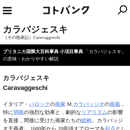
カラバジェスキ
（その他表記）Caravaggeschi
ブリタニカ国際大百科事典 小項目事典
「カラバジェスキ」
の意味・わかりやすい解説
カラバジェスキ
Caravaggeschi
イタリア・
バロック
の
画家
M.
カラバッジオ
の
画風
，
特に
明暗
の強烈な効果と，劇的な
リアリズム
の影響
を直接，間接に受けた画家たちの
総称
。カラバッジ
オ主義者。 1600年から 20年頃までローマを
起点
とし