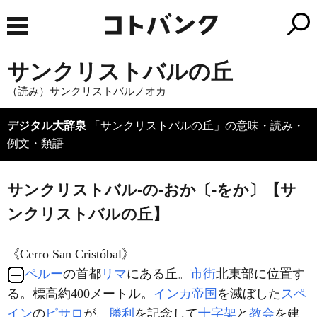
サンクリストバルの丘
（読み）サンクリストバルノオカ
デジタル大辞泉
「サンクリストバルの丘」の意味・読み・
例文・類語
サンクリストバル‐の‐おか〔‐をか〕【サ
ンクリストバルの丘】
《
Cerro San Cristóbal
》
ペルー
の首都
リマ
にある丘。
市街
北東部に位置す
る。標高約400メートル。
インカ帝国
を滅ぼした
スペ
イン
の
ピサロ
が、
勝利
を記念して
十字架
と
教会
を建