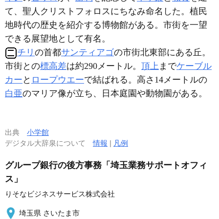
て、聖人クリストフォロスにちなみ命名した。植民
地時代の歴史を紹介する博物館がある。市街を一望
できる展望地として有名。
チリ
の首都
サンティアゴ
の市街北東部にある丘。
市街との
標高差
は約290メートル。
頂上
まで
ケーブル
カー
と
ロープウエー
で結ばれる。高さ14メートルの
白亜
のマリア像が立ち、日本庭園や動物園がある。
出典
小学館
デジタル大辞泉について
情報
|
凡例
グループ銀行の後方事務「埼玉業務サポートオフィ
ス」
りそなビジネスサービス株式会社
埼玉県 さいたま市