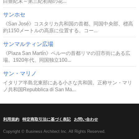
白亜紀末～第三紀初期の花...
サンホセ
《San José》コスタリカ共和国の首都。同国中央部、標高
約1150メートルの高原に位置する。コー...
サンマルティン広場
《Plaza San Martín》ペルーの首都リマの旧市街にある広
場。1920年代、同国独立100...
サン・マリノ
イタリア半島北東部にある小さな共和国。正称サン・マリ
ノ共和国Repubblica di San Ma...
利用規約
特定商取引法に基づく表記
お問い合わせ
Copyright © Business Architect Inc. All Rights Reserved.