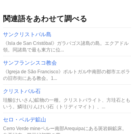
関連語をあわせて調べる
サンクリストバル島
《Isla de San Cristóbal》ガラパゴス諸島の島。エクアドル
領。同諸島で最も東方に位...
サンフランシスコ教会
《Igreja de São Francisco》ポルトガル中南部の都市エボラ
の旧市街にある教会。1...
クリストバル石
珪酸(けいさん)鉱物の一種。クリストバライト、方珪石とも
いう。鱗珪(りんけい)石（トリディマイト）、...
セロ・ベルデ鉱山
Cerro Verde mineペルー南部Arequipaにある斑岩銅鉱床。