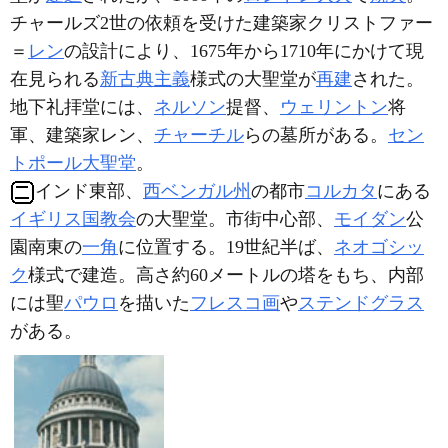
チャールズ2世の依頼を受けた建築家クリストファー
＝
レン
の設計により、1675年から1710年にかけて現
在見られる
新古典主義
様式の大聖堂が
再建
された。
地下礼拝堂には、
ネルソン
提督、
ウェリントン
将
軍、建築家レン、
チャーチル
らの墓所がある。
セン
トポール大聖堂
。
インド東部、
西ベンガル州
の都市
コルカタ
にある
イギリス国教会
の大聖堂。市街中心部、
モイダン
公
園南東の
一角
に位置する。19世紀半ば、
ネオゴシッ
ク
様式で建造。高さ約60メートルの塔をもち、内部
には聖
パウロ
を描いた
フレスコ画
や
ステンドグラス
がある。