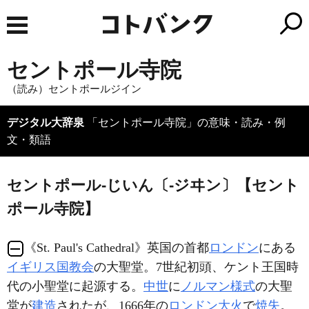
セントポール寺院
（読み）セントポールジイン
デジタル大辞泉
「セントポール寺院」の意味・読み・例
文・類語
セントポール‐じいん〔‐ジヰン〕【セント
ポール寺院】
《
St. Paul's Cathedral
》英国の首都
ロンドン
にある
イギリス国教会
の大聖堂。7世紀初頭、ケント王国時
代の小聖堂に起源する。
中世
に
ノルマン様式
の大聖
堂が
建造
されたが、1666年の
ロンドン大火
で
焼失
。