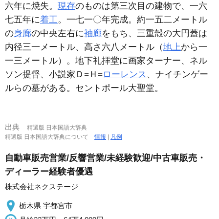
六年に焼失。
現存
のものは第三次目の建物で、一六
七五年に
着工
。一七一〇年完成。約一五二メートル
の
身廊
の中央左右に
袖廊
をもち、三重殻の大円蓋は
内径三一メートル、高さ六八メートル（
地上
から一
一三メートル）。地下礼拝堂に画家ターナー、ネル
ソン提督、小説家Ｄ=Ｈ=
ローレンス
、ナイチンゲー
ルらの墓がある。セントポール大聖堂。
出典
精選版 日本国語大辞典
精選版 日本国語大辞典について
情報
|
凡例
自動車販売営業/反響営業/未経験歓迎/中古車販売・
ディーラー経験者優遇
株式会社ネクステージ
栃木県 宇都宮市