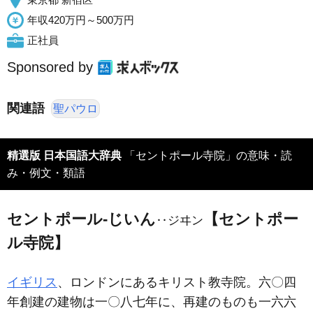
年収420万円～500万円
正社員
Sponsored by
関連語
聖パウロ
精選版 日本国語大辞典
「セントポール寺院」の意味・読
み・例文・類語
セントポール‐じいん
【セントポー
‥ジヰン
ル寺院】
イギリス
、ロンドンにあるキリスト教寺院。六〇四
年創建の建物は一〇八七年に、再建のものも一六六