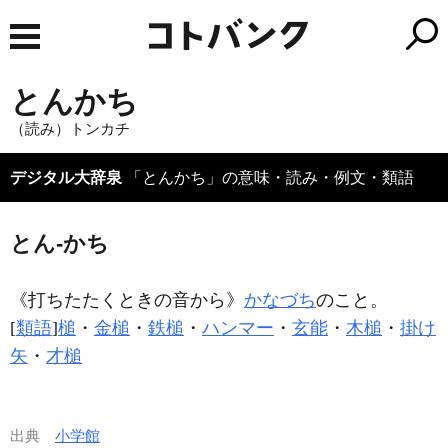
とんかち
（読み）トンカチ
デジタル大辞泉
「とんかち」の意味・読み・例文・類語
とん‐かち
《打ちたたくときの音から》
かなづち
のこと。
[
類語
]
槌
・
金槌
・
鉄槌
・
ハンマー
・
玄能
・
木槌
・
掛け
矢
・
才槌
出典
小学館