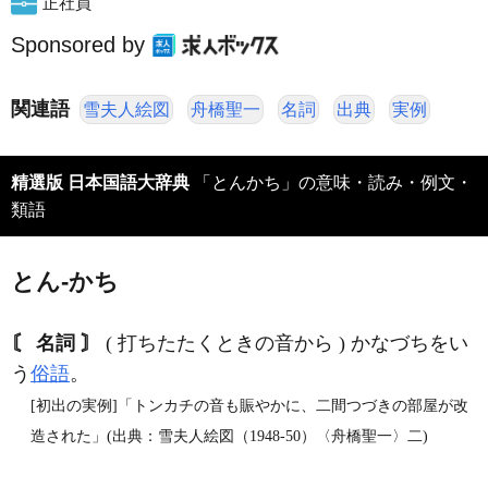
正社員
Sponsored by
関連語
雪夫人絵図
舟橋聖一
名詞
出典
実例
精選版 日本国語大辞典
「とんかち」の意味・読み・例文・
類語
とん‐かち
〘 名詞 〙
( 打ちたたくときの音から ) かなづちをい
う
俗語
。
[初出の実例]「トンカチの音も賑やかに、二間つづきの部屋が改
造された」(出典：雪夫人絵図（1948‐50）〈舟橋聖一〉二)