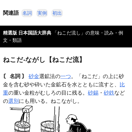
関連語
名詞
実例
初出
精選版 日本国語大辞典
「ねこだ流し」の意味・読み・例
文・類語
ねこだ‐ながし【ねこだ流】
〘 名詞 〙
砂金
選鉱法の
一つ
。「ねこだ」の上に砂
金を含む砂や砕いた金鉱石を水とともに流すと、
比
重
の重い金粒がむしろの目に残る。
砂錫
・
砂鉄
など
の
選別
にも用いる。ねこながし。