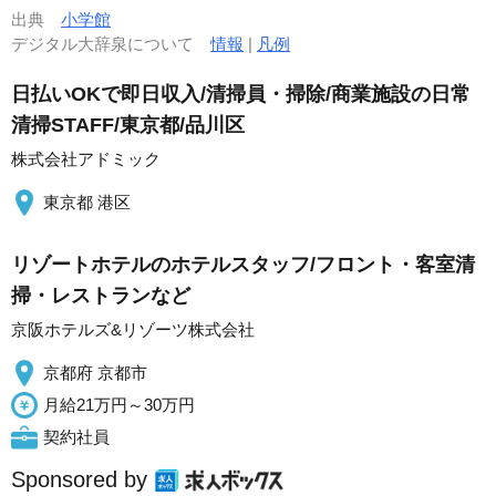
出典
小学館
デジタル大辞泉について
情報
|
凡例
日払いOKで即日収入/清掃員・掃除/商業施設の日常
清掃STAFF/東京都/品川区
株式会社アドミック
東京都 港区
リゾートホテルのホテルスタッフ/フロント・客室清
掃・レストランなど
京阪ホテルズ&リゾーツ株式会社
京都府 京都市
月給21万円～30万円
契約社員
Sponsored by