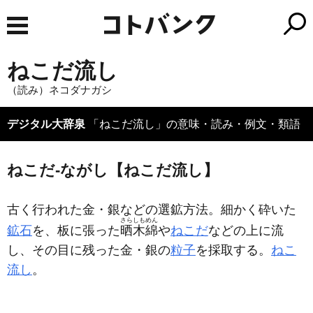
ねこだ流し
（読み）ネコダナガシ
デジタル大辞泉
「ねこだ流し」の意味・読み・例文・類語
ねこだ‐ながし【ねこだ流し】
古く行われた金・銀などの選鉱方法。細かく砕いた
さらしもめん
鉱石
を、板に張った
晒木綿
や
ねこだ
などの上に流
し、その目に残った金・銀の
粒子
を採取する。
ねこ
流し
。