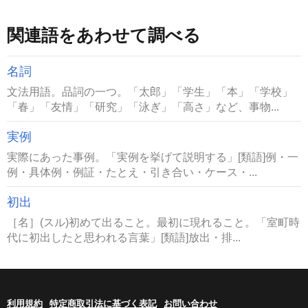
関連語をあわせて調べる
名詞
文法用語。品詞の一つ。「太郎」「学生」「本」「学校」
「春」「友情」「研究」「泳ぎ」「高さ」など、事物...
実例
実際にあった事例。「実例を挙げて説明する」[類語]例・一
例・具体例・例証・たとえ・引き合い・ケース・...
初出
［名］(スル)初めて出ること。最初に現れること。「室町時
代に初出したと思われる言葉」[類語]放出・排...
利用規約
特定商取引法に基づく表記
お問い合わせ