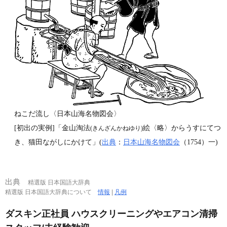
ねこだ流し〈日本山海名物図会〉
[初出の実例]「金山淘法
絵〈略〉からうすにてつ
(きんざんかねゆり)
き、猫田ながしにかけて」(
出典
：
日本山海名物図会
（1754）一)
出典
精選版 日本国語大辞典
精選版 日本国語大辞典について
情報
|
凡例
ダスキン正社員 ハウスクリーニングやエアコン清掃