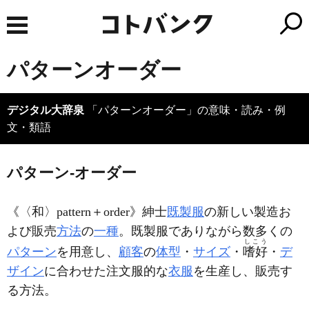
パターンオーダー
デジタル大辞泉
「パターンオーダー」の意味・読み・例
文・類語
パターン‐オーダー
《〈和〉pattern＋order》紳士
既製服
の新しい製造お
よび販売
方法
の
一種
。既製服でありながら数多くの
しこう
パターン
を用意し、
顧客
の
体型
・
サイズ
・
嗜好
・
デ
ザイン
に合わせた注文服的な
衣服
を生産し、販売す
る方法。