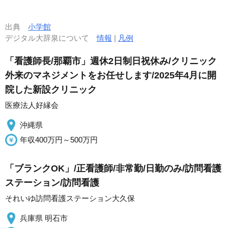
出典
小学館
デジタル大辞泉について
情報
|
凡例
「看護師長/那覇市」週休2日制日祝休み/クリニック
外来のマネジメントをお任せします/2025年4月に開
院した新設クリニック
医療法人好縁会
沖縄県
年収400万円～500万円
「ブランクOK」/正看護師/非常勤/日勤のみ/訪問看護
ステーション/訪問看護
それいゆ訪問看護ステーション大久保
兵庫県 明石市