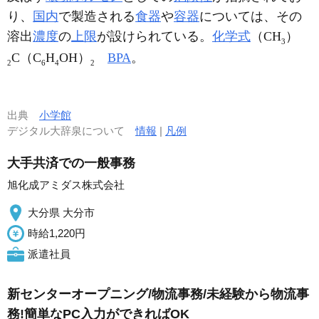
り、
国内
で製造される
食器
や
容器
については、その
溶出
濃度
の
上限
が設けられている。
化学式
（CH
）
3
C（C
H
OH）
BPA
。
2
6
4
2
出典
小学館
デジタル大辞泉について
情報
|
凡例
大手共済での一般事務
旭化成アミダス株式会社
大分県 大分市
時給1,220円
派遣社員
新センターオープニング/物流事務/未経験から物流事
務!簡単なPC入力ができればOK