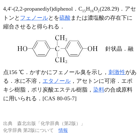
4,4′-(2,2-propanediyl)diphenol．C
H
O
(228.29)．アセ
15
16
2
トンと
フェノール
とを
硫酸
または濃塩酸の存在下に
縮合させると得られる．
針状晶．融
点156 ℃．かすかにフェノール臭を示し，
刺激性
があ
る．水に不溶，
エタノール
，アセトンに可溶．エポ
キシ樹脂，ポリ炭酸エステル樹脂，
染料
の合成原料
に用いられる．[CAS 80-05-7]
出典
森北出版「化学辞典（第2版）」
化学辞典 第2版について
情報