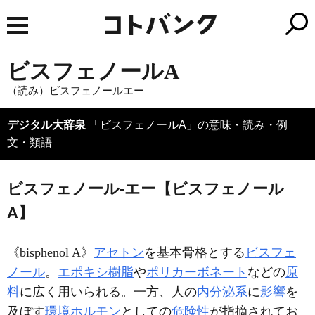
ビスフェノールA
（読み）ビスフェノールエー
デジタル大辞泉
「ビスフェノールA」の意味・読み・例
文・類語
ビスフェノール‐エー【ビスフェノール
A】
《
bisphenol A
》
アセトン
を基本骨格とする
ビスフェ
ノール
。
エポキシ樹脂
や
ポリカーボネート
などの
原
料
に広く用いられる。一方、人の
内分泌系
に
影響
を
及ぼす
環境ホルモン
としての
危険性
が指摘されてお