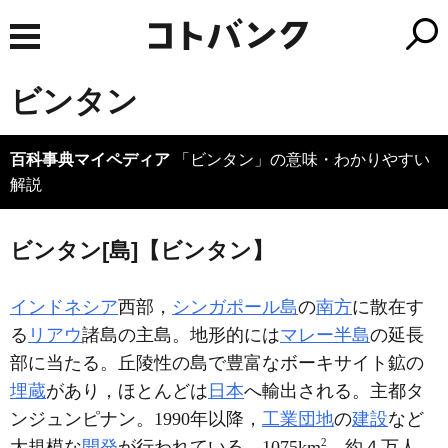
ビンタン
百科事典マイペディア
「ビンタン」の意味・わかりやすい
解説
ビンタン[島]【ビンタン】
インドネシア
西部，
シンガポール島
の
南方
に散在す
る
リアウ
諸島の主島。地形的には
マレー半島
の延長
部に当たる。丘陵性の島で豊富なボーキサイト鉱の
埋蔵
があり，ほとんどは
日本
へ輸出される。主都タ
ンジュンピナン。1990年以降，
工業団地
の
建設
など
2
大規模な
開発
が行われている。1075km
。約４万人。