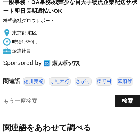
一般事務・OA事務/残業少な目大手物流企業配送サポ
ート即日長期週払いOK
株式会社グロウサポート
東京都 港区
時給1,650円
派遣社員
Sponsored by
関連語
徳川実紀
寺社奉行
さがり
櫟野村
幕府領
関連語をあわせて調べる