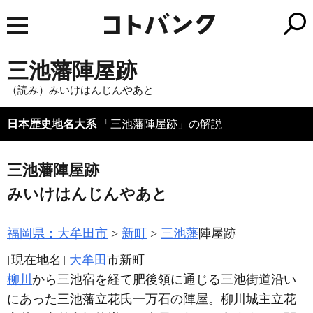
三池藩陣屋跡
（読み）みいけはんじんやあと
日本歴史地名大系
「三池藩陣屋跡」の解説
三池藩陣屋跡
みいけはんじんやあと
福岡県：大牟田市
新町
三池藩
陣屋跡
[現在地名]
大牟田
市新町
柳川
から三池宿を経て肥後領に通じる三池街道沿い
にあった三池藩立花氏一万石の陣屋。柳川城主立花