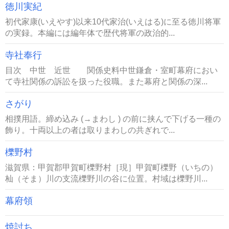
徳川実紀
初代家康(いえやす)以来10代家治(いえはる)に至る徳川将軍
の実録。本編には編年体で歴代将軍の政治的...
寺社奉行
目次 中世 近世 関係史料中世鎌倉・室町幕府におい
て寺社関係の訴訟を扱った役職。また幕府と関係の深...
さがり
相撲用語。締め込み (→まわし ) の前に挟んで下げる一種の
飾り。十両以上の者は取りまわしの共ぎれで...
櫟野村
滋賀県：甲賀郡甲賀町櫟野村［現］甲賀町櫟野（いちの）
杣（そま）川の支流櫟野川の谷に位置。村域は櫟野川...
幕府領
焼討ち