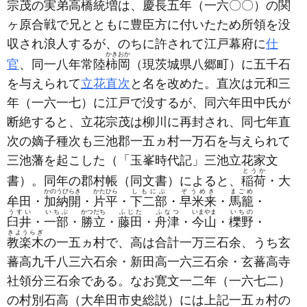
宗茂の実弟高橋統増は、慶長五年
（一六〇〇）
の関
ヶ原合戦で兄とともに豊臣方に付いたため所領を没
収され浪人するが、のちに許されて江戸幕府に
仕
かきおか
官
、同一八年常陸
柿岡
（現茨城県八郷町）
に五千石
を与えられて
立花直次
と名を改めた。直次は元和三
年
（一六一七）
に江戸で没するが、同六年田中氏が
断絶すると、立花宗茂は柳川に再封され、同七年直
次の嫡子種次も三池郡一五ヵ村一万石を与えられて
三池藩を起こした
（「玉峯時代記」三池立花家文
とうか
書）
。同年の郡村帳
（同文書）
によると、
稲荷
・大
かのうびらき
かたひら
しもにぶ
ぞうめき
まごめ
牟田・
加納開
・
片平
・
下二部
・
早米来
・
馬籠
・
うすい
いちぶ
かつだち
ふじた
ふなつ
いまやま
いちの
臼井
・
一部
・
勝立
・
藤田
・
舟津
・
今山
・
櫟野
・
きようらぎ
教楽木
の一五ヵ村で、高は合計一万三石余、うち玄
蕃高九千八三六石余・新田高一六三石余・玄蕃高寺
社領分三石余である。なお寛文一二年
（一六七二）
の村別石高
（大牟田市史総説）
には上記一五ヵ村の