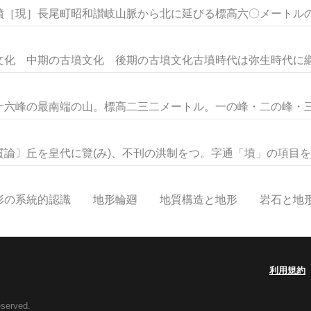
［現］長尾町昭和讃岐山脈から北に延びる標高六〇メートルの尾
化 中期の古墳文化 後期の古墳文化古墳時代は弥生時代に継続
六峰の最南端の山。標高二三二メートル。一の峰・二の峰・三の
論〕丘を皇代に覽(み)、不刊の洪制をつ。字通「墳」の項目を見
系統的認識 地形輪廻 地質構造と地形 岩石と地形 
利用規約
eserved.