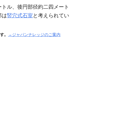
ートル、後円部径約二四メート
部は
竪穴式石室
と考えられてい
す。
→ジャパンナレッジのご案内