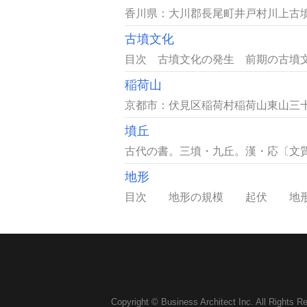
香川県：大川郡長尾町井戸村川上古墳
古墳文化
目次 古墳文化の発生 前期の古墳文
稲荷山
京都市：伏見区稲荷村稲荷山東山三十
墳丘
古代の書。三墳・九丘。漢・応〔文質
地形
目次 地形の規模 起伏 地形の
Copyright © Business Architect Inc. All Rights R