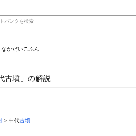
）なかだいこふん
代古墳」の解説
村
中代
古墳