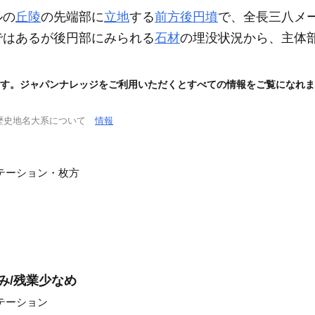
ルの
丘陵
の先端部に
立地
する
前方後円墳
で、全長三八メ
ではあるが後円部にみられる
石材
の埋没状況から、主体
す。ジャパンナレッジをご利用いただくとすべての情報をご覧になれま
歴史地名大系について
情報
テーション・枚方
み/残業少なめ
テーション