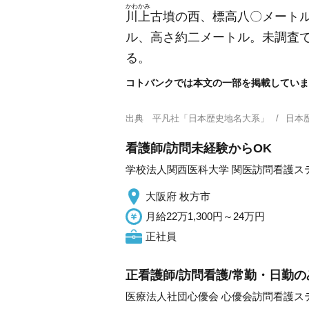
かわかみ
川上
古墳の西、標高八〇メート
ル、高さ約二メートル。未調査
る。
コトバンクでは本文の一部を掲載していま
出典
平凡社「日本歴史地名大系」
日本
看護師/訪問未経験からOK
学校法人関西医科大学 関医訪問看護ス
大阪府 枚方市
月給22万1,300円～24万円
正社員
正看護師/訪問看護/常勤・日勤の
医療法人社団心優会 心優会訪問看護ス