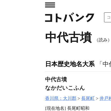
中代古墳
（読み
日本歴史地名大系
「中
中代古墳
なかだいこふん
香川県：大川郡
長尾町
井戸
[現在地名]
長尾町昭和