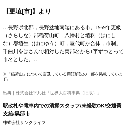
【更埴[市]】より
…長野県北部，長野盆地南端にある市。1959年更級
（さらしな）郡稲荷山町，八幡村と埴科（はにし
な）郡埴生（はにゆう）町，屋代町が合体，市制。
千曲川をはさんで相対した両郡名から1字ずつとって
市名とした。…
※「稲荷山」について言及している用語解説の一部を掲載していま
す。
出典｜
株式会社平凡社「世界大百科事典（旧版）」
駅改札や電車内での清掃スタッフ/未経験OK/交通費
支給/黒部市
株式会社サンクライフ