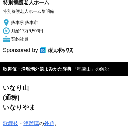
特別養護老人ホーム
特別養護老人ホーム黎明館
熊本県 熊本市
月給17万9,503円
契約社員
Sponsored by
歌舞伎・浄瑠璃外題よみかた辞典
「稲荷山」の解説
いなり山
(通称)
いなりやま
歌舞伎
・
浄瑠璃
の
外題
。