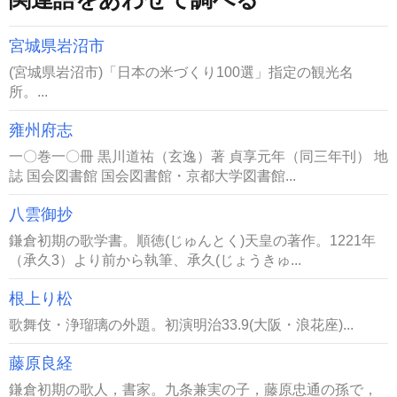
宮城県岩沼市
(宮城県岩沼市)「日本の米づくり100選」指定の観光名
所。...
雍州府志
一〇巻一〇冊 黒川道祐（玄逸）著 貞享元年（同三年刊） 地
誌 国会図書館 国会図書館・京都大学図書館...
八雲御抄
鎌倉初期の歌学書。順徳(じゅんとく)天皇の著作。1221年
（承久3）より前から執筆、承久(じょうきゅ...
根上り松
歌舞伎・浄瑠璃の外題。初演明治33.9(大阪・浪花座)...
藤原良経
鎌倉初期の歌人，書家。九条兼実の子，藤原忠通の孫で，