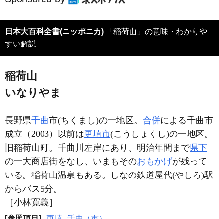
日本大百科全書(ニッポニカ)
「稲荷山」の意味・わかりや
すい解説
稲荷山
いなりやま
長野県
千曲
市(ちくまし)の一地区。
合併
による千曲市
成立（2003）以前は
更埴市
(こうしょくし)の一地区。
旧稲荷山町。千曲川左岸にあり、明治年間まで
県下
の一大商店街をなし、いまもその
おもかげ
が残って
いる。稲荷山温泉もある。しなの鉄道屋代(やしろ)駅
からバス5分。
［小林寛義］
[参照項目]
|
更埴
|
千曲（市）