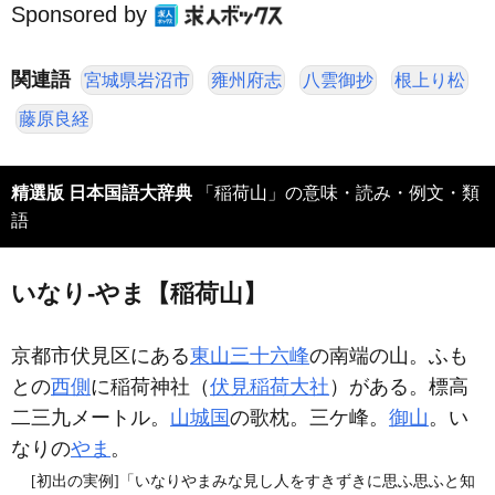
Sponsored by
関連語
宮城県岩沼市
雍州府志
八雲御抄
根上り松
藤原良経
精選版 日本国語大辞典
「稲荷山」の意味・読み・例文・類
語
いなり‐やま【稲荷山】
京都市伏見区にある
東山三十六峰
の南端の山。ふも
との
西側
に稲荷神社（
伏見稲荷大社
）がある。標高
二三九メートル。
山城国
の歌枕。三ケ峰。
御山
。い
なりの
やま
。
[初出の実例]「いなりやまみな見し人をすきずきに思ふ思ふと知