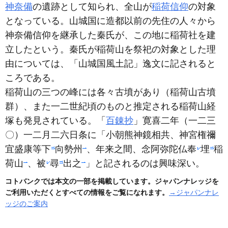
神奈備
の遺跡として知られ、全山が
稲荷信仰
の対象
となっている。山城国に造都以前の先住の人々から
神奈備信仰を継承した秦氏が、この地に稲荷社を建
立したという。秦氏が稲荷山を祭祀の対象とした理
由については、「山城国風土記」逸文に記されると
ころである。
稲荷山の三つの峰には各々古墳があり
（稲荷山古墳
群）
、また一二世紀頃のものと推定される稲荷山経
塚も発見されている。「
百錬抄
」寛喜二年
（一二三
〇）
一二月二六日条に「小朝熊神鏡相共、神宮権禰
宜盛康等下
向勢州
、年来之間、念阿弥陀仏奉
埋
稲
荷山
、被
尋
出之
」と記されるのは興味深い。
コトバンクでは本文の一部を掲載しています。ジャパンナレッジを
ご利用いただくとすべての情報をご覧になれます。
→ジャパンナレ
ッジのご案内