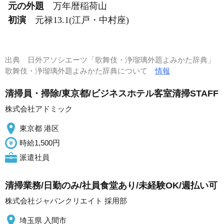
元の外題
万年暦稲荷山
初演
元禄13.1(江戸・中村座)
出典
日外アソシエーツ「歌舞伎・浄瑠璃外題よみかた辞典」
歌舞伎・浄瑠璃外題よみかた辞典について
情報
清掃員・掃除/東京都/ビジネスホテル客室清掃STAFF
株式会社アドミック
東京都 港区
時給1,500円
派遣社員
清掃業務/日勤のみ/社員食堂あり/未経験OK/週払い可
株式会社ジャパンクリエイト 採用部
埼玉県 入間市