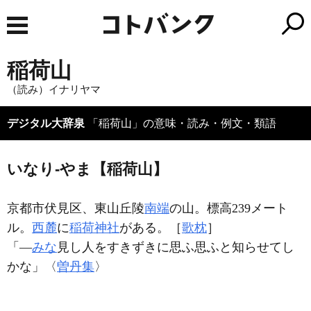
稲荷山
（読み）イナリヤマ
デジタル大辞泉
「稲荷山」の意味・読み・例文・類語
いなり‐やま【稲荷山】
京都市伏見区、東山丘陵
南端
の山。標高239メート
ル。
西麓
に
稲荷神社
がある。［
歌枕
］
「―
みな
見し人をすきずきに思ふ思ふと知らせてし
かな」〈
曽丹集
〉