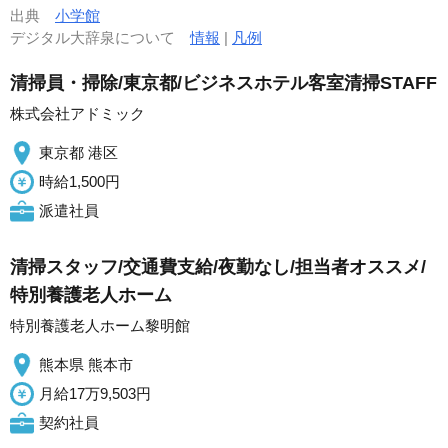
出典
小学館
デジタル大辞泉について
情報
|
凡例
清掃員・掃除/東京都/ビジネスホテル客室清掃STAFF
株式会社アドミック
東京都 港区
時給1,500円
派遣社員
清掃スタッフ/交通費支給/夜勤なし/担当者オススメ/
特別養護老人ホーム
特別養護老人ホーム黎明館
熊本県 熊本市
月給17万9,503円
契約社員