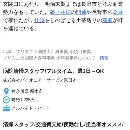
玄関口にあたり，明治末期までは長野市と並ぶ商業
勢力をもっていた。
篠ノ井線
の
開通
や長野市の
発展
で寂れたが，
往時
をしのばせる土蔵造りの
商家
が軒
を連ねている。
出典
ブリタニカ国際大百科事典 小項目事典
ブリタニカ国際大百科事典 小項目事典について
情報
病院清掃スタッフ/フルタイム、週3日～OK
株式会社パイオニア・サービス東日本
神奈川県 厚木市
時給1,225円～
アルバイト・パート
清掃スタッフ/交通費支給/夜勤なし/担当者オススメ/