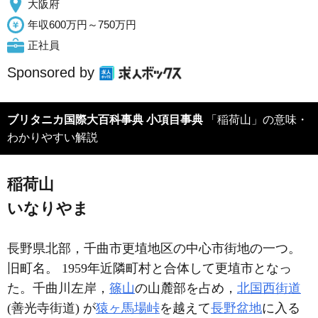
大阪府
年収600万円～750万円
正社員
Sponsored by
ブリタニカ国際大百科事典 小項目事典
「稲荷山」の意味・
わかりやすい解説
稲荷山
いなりやま
長野県北部，千曲市更埴地区の中心市街地の一つ。
旧町名。 1959年近隣町村と合体して更埴市となっ
た。千曲川左岸，
篠山
の山麓部を占め，
北国西街道
(善光寺街道) が
猿ヶ馬場峠
を越えて
長野盆地
に入る