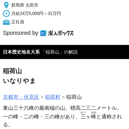
群馬県 太田市
月給24万5,000円～31万円
正社員
Sponsored by
日本歴史地名大系
「稲荷山」の解説
稲荷山
いなりやま
京都市：伏見区
稲荷村
稲荷山
東山三十六峰の最南端の山。標高二三二メートル。
みつ
みね
一の峰・二の峰・三の峰があり、
三
ヶ
峰
と通称され
る。