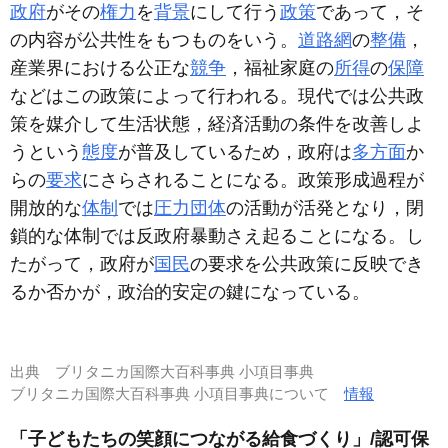
政府
がその
権力
を
背景
にして行う
政策
であって，そ
の内容が公共性をもつものをいう。
道路網
の
整備
，
産業界における公正な
競争
，福祉家庭の
所得
の
保障
などはこの政策によって行われる。現代では公共政
策を媒介して生活状態，経済活動の条件を改善しよ
うという
態度
が普及しているため，政府は
多方面
か
らの
要求
にさらされることになる。政策形成過程が
開放的な
体制
では
圧力団体
の活動が活発となり，閉
鎖的な体制では反政府暴動さえ起ることになる。し
たがって，政府が
国民
の要求を公共政策に反映でき
るか否かが，政治的安定の鍵になっている。
出典
ブリタニカ国際大百科事典 小項目事典
ブリタニカ国際大百科事典 小項目事典について
情報
「子どもたちの笑顔につながる給食づくり」/認可保