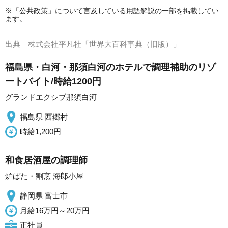
※「公共政策」について言及している用語解説の一部を掲載してい
ます。
出典｜
株式会社平凡社「世界大百科事典（旧版）」
福島県・白河・那須白河のホテルで調理補助のリゾ
ートバイト/時給1200円
グランドエクシブ那須白河
福島県 西郷村
時給1,200円
和食居酒屋の調理師
炉ばた・割烹 海郎小屋
静岡県 富士市
月給16万円～20万円
正社員