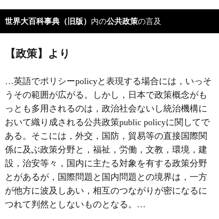
世界大百科事典（旧版）
内の
公共政策
の言及
【政策】より
…英語でポリシーpolicyと表現する場合には，いっそ
うその範囲が広がる。しかし，日本で政策概念がも
っとも多用されるのは，政治社会ないし統治機構に
おいて織り成される公共政策public policyに関してで
ある。そこには，外交，国防，貿易等の直接国際関
係に及ぶ政策分野と，福祉，労働，文教，環境，建
設，治安等々，国内に主たる対象を有する政策分野
とがあるが，国際問題と国内問題との境界は，一方
が他方に波及しあい，相互のつながりが密になるに
つれて判然としないものとなる。…