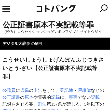
公正証書原本不実記載等罪
（読み）コウセイショウショゲンポンフジツキサイトウザイ
デジタル大辞泉
の解説
こうせいしょうしょげんぽんふじつきさ
いとう‐ざい【公正証書原本不実記載等
罪】
公務員
に
虚偽
の
申告
をして、
登記簿
・
戸籍簿
などの
公正証書
の
原本
や電磁的
記録
に、
事実
でない
記載
・
記録をさせる罪。
刑法
第157条が禁じる。5年以下の