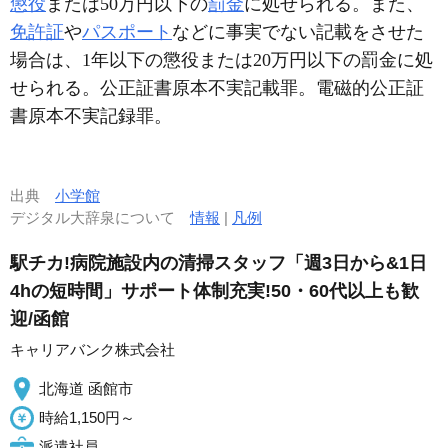
懲役
または50万円以下の
罰金
に処せられる。また、
免許証
や
パスポート
などに事実でない記載をさせた
場合は、1年以下の懲役または20万円以下の罰金に処
せられる。公正証書原本不実記載罪。電磁的公正証
書原本不実記録罪。
出典
小学館
デジタル大辞泉について
情報
|
凡例
駅チカ!病院施設内の清掃スタッフ「週3日から&1日
4hの短時間」サポート体制充実!50・60代以上も歓
迎/函館
キャリアバンク株式会社
北海道 函館市
時給1,150円～
派遣社員