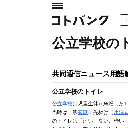
公立学校の
共同通信ニュース用語
公立学校のトイレ
公立学校
は児童生徒が急増した1
当時は一般
家庭
に先駆けて
水洗
のトイレは「汚い、
臭い
、暗い