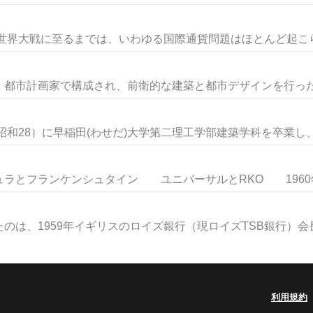
次世界大戦に至るまでは、いわゆる国際通貨問題はほとんど起こらな
都市計画家で構成され、前衛的な建築と都市デザインを行ったグ
昭和28）に早稲田(わせだ)大学第二理工学部建築学科を卒業し、新
とフランケンシュタイン ユニバーサルとRKO 1960年代
は、1959年イギリスのロイズ銀行（現ロイズTSB銀行）会長オ
利用規約