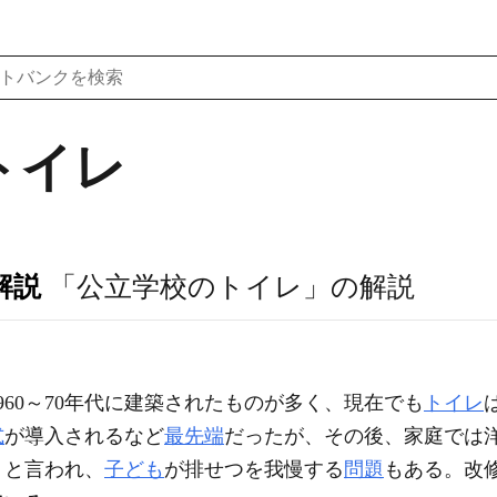
トイレ
解説
「公立学校のトイレ」の解説
960～70年代に建築されたものが多く、現在でも
トイレ
式
が導入されるなど
最先端
だったが、その後、家庭では
」と言われ、
子ども
が排せつを我慢する
問題
もある。改