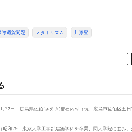
国際通貨問題
メタボリズム
川添登
る
月22日、広島県佐伯(さえき)郡石内村（現、広島市佐伯区五日市(
（昭和29）東京大学工学部建築学科を卒業、同大学院に進み、丹下