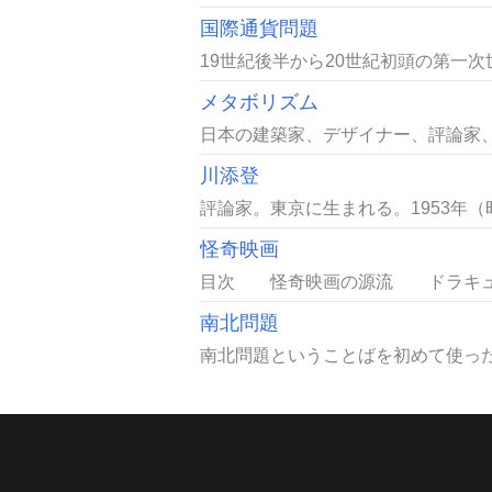
国際通貨問題
19世紀後半から20世紀初頭の第一
メタボリズム
日本の建築家、デザイナー、評論家、
川添登
評論家。東京に生まれる。1953年（
怪奇映画
目次 怪奇映画の源流 ドラキュラ
南北問題
南北問題ということばを初めて使ったの