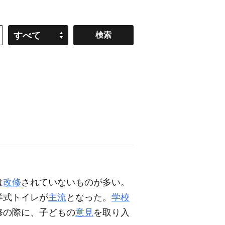
すべて
は
改修
されていないものが多い。
洋式トイレが
主流
となった。
学校
修の際に、子どもの
意見
を取り入