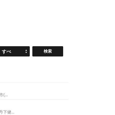
すべ
て
...
健...