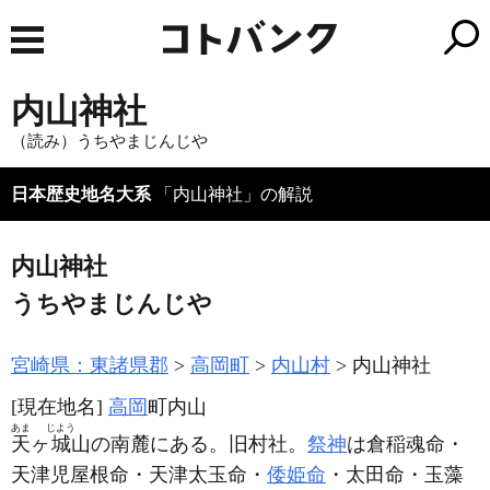
内山神社
（読み）うちやまじんじや
日本歴史地名大系
「内山神社」の解説
内山神社
うちやまじんじや
宮崎県：東諸県郡
高岡町
内山村
内山神社
[現在地名]
高岡
町内山
あま
じよう
天
ヶ
城
山の南麓にある。旧村社。
祭神
は倉稲魂命・
天津児屋根命・天津太玉命・
倭姫命
・太田命・玉藻