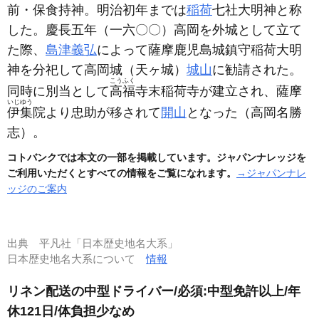
前・保食持神。明治初年までは
稲荷
七社大明神と称
した。慶長五年
（一六〇〇）
高岡を外城として立て
た際、
島津義弘
によって薩摩鹿児島城鎮守稲荷大明
神を分祀して高岡城
（天ヶ城）
城山
に勧請された。
こうふく
同時に別当として
高福
寺末稲荷寺が建立され、薩摩
いじゆう
伊集
院より忠助が移されて
開山
となった
（高岡名勝
志）
。
コトバンクでは本文の一部を掲載しています。ジャパンナレッジを
ご利用いただくとすべての情報をご覧になれます。
→ジャパンナレ
ッジのご案内
出典
平凡社「日本歴史地名大系」
日本歴史地名大系について
情報
リネン配送の中型ドライバー/必須:中型免許以上/年
休121日/体負担少なめ