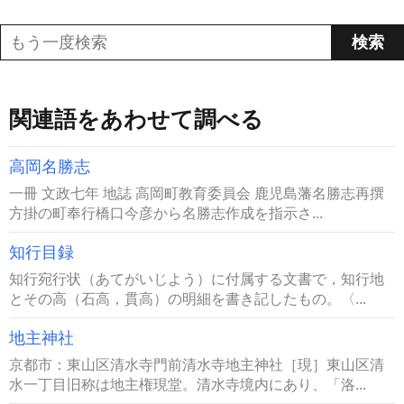
関連語をあわせて調べる
高岡名勝志
一冊 文政七年 地誌 高岡町教育委員会 鹿児島藩名勝志再撰
方掛の町奉行橋口今彦から名勝志作成を指示さ...
知行目録
知行宛行状（あてがいじよう）に付属する文書で，知行地
とその高（石高，貫高）の明細を書き記したもの。〈...
地主神社
京都市：東山区清水寺門前清水寺地主神社［現］東山区清
水一丁目旧称は地主権現堂。清水寺境内にあり、「洛...