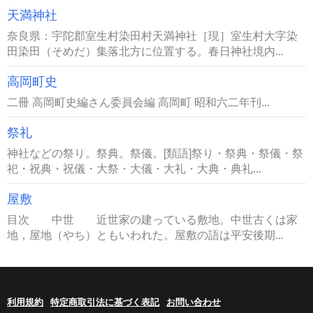
天満神社
奈良県：宇陀郡室生村染田村天満神社［現］室生村大字染
田染田（そめだ）集落北方に位置する。春日神社境内...
高岡町史
二冊 高岡町史編さん委員会編 高岡町 昭和六二年刊...
祭礼
神社などの祭り。祭典。祭儀。[類語]祭り・祭典・祭儀・祭
祀・祝典・祝儀・大祭・大儀・大礼・大典・典礼...
屋敷
目次 中世 近世家の建っている敷地。中世古くは家
地，屋地（やち）ともいわれた。屋敷の語は平安後期...
利用規約
特定商取引法に基づく表記
お問い合わせ