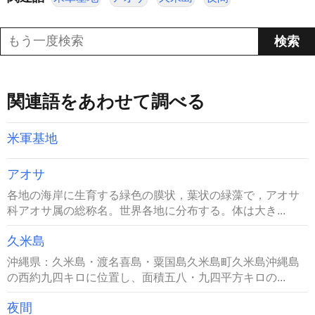
関連語をあわせて調べる
米軍基地
アオサ
各地の海岸に生育する緑色の膜状，葉状の緑藻で，アオサ
科アオサ属の総称名。世界各地に分布する。体は大き...
久米島
沖縄県：久米島・渡名喜島・粟国島久米島町久米島沖縄島
の西約九四キロに位置し、面積五八・九四平方キロの...
夜間