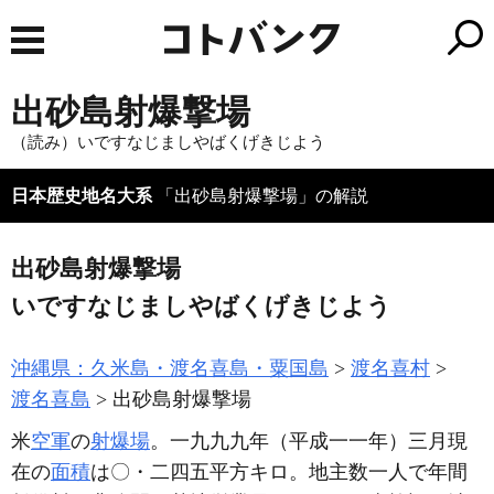
出砂島射爆撃場
（読み）いですなじましやばくげきじよう
日本歴史地名大系
「出砂島射爆撃場」の解説
出砂島射爆撃場
いですなじましやばくげきじよう
沖縄県：久米島・渡名喜島・粟国島
渡名喜村
渡名喜島
出砂島射爆撃場
米
空軍
の
射爆場
。一九九九年
（平成一一年）
三月現
在の
面積
は〇・二四五平方キロ。地主数一人で年間