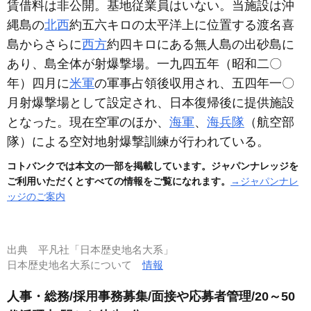
賃借料は非公開。基地従業員はいない。当施設は沖
縄島の
北西
約五六キロの太平洋上に位置する渡名喜
島からさらに
西方
約四キロにある無人島の出砂島に
あり、島全体が射爆撃場。一九四五年
（昭和二〇
年）
四月に
米軍
の軍事占領後収用され、五四年一〇
月射爆撃場として設定され、日本復帰後に提供施設
となった。現在空軍のほか、
海軍
、
海兵隊
（航空部
隊）
による空対地射爆撃訓練が行われている。
コトバンクでは本文の一部を掲載しています。ジャパンナレッジを
ご利用いただくとすべての情報をご覧になれます。
→ジャパンナレ
ッジのご案内
出典
平凡社「日本歴史地名大系」
日本歴史地名大系について
情報
人事・総務/採用事務募集/面接や応募者管理/20～50