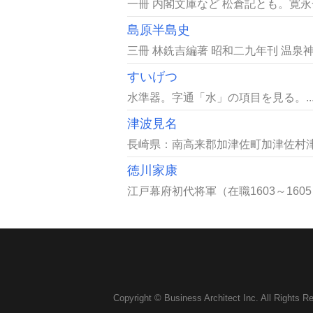
一冊 内閣文庫など 松倉記とも。寛永
島原半島史
三冊 林銑吉編著 昭和二九年刊 温泉
すいげつ
水準器。字通「水」の項目を見る。..
津波見名
長崎県：南高来郡加津佐町加津佐村津
徳川家康
江戸幕府初代将軍（在職1603～160
Copyright © Business Architect Inc. All Rights R