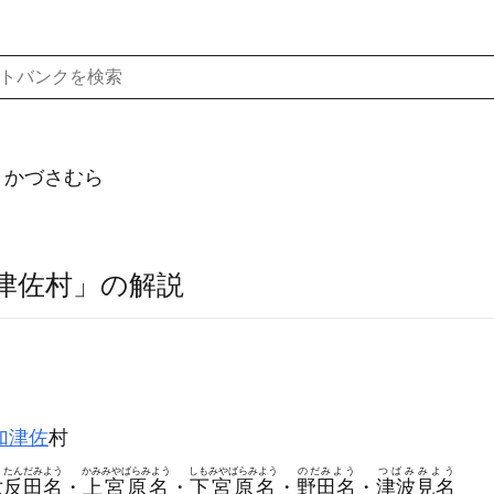
）かづさむら
津佐村」の解説
加津佐
村
くたんだみよう
かみみやばらみよう
しもみやばらみよう
のだみよう
つばみみよう
六反田名
・
上宮原名
・
下宮原名
・
野田名
・
津波見名