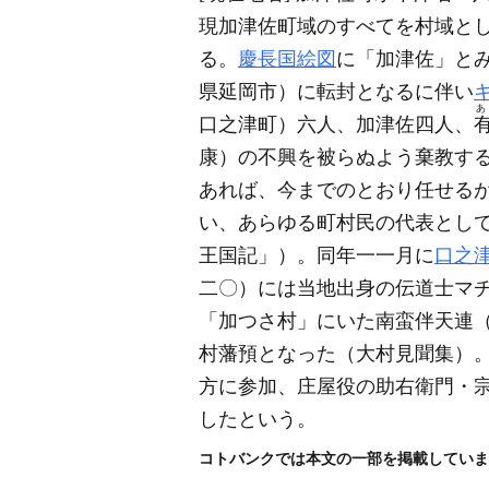
現加津佐町域のすべてを村域と
る。
慶長国絵図
に「加津佐」と
県延岡市）
に転封となるに伴い
あ
口之津町）
六人、加津佐四人、
康）
の不興を被らぬよう棄教す
あれば、今までのとおり任せる
い、あらゆる町村民の代表とし
王国記」）
。同年一一月に
口之
二〇）
には当地出身の伝道士マ
「加つさ村」にいた南蛮伴天連
村藩預となった
（大村見聞集）
方に参加、庄屋役の助右衛門・
したという。
コトバンクでは本文の一部を掲載していま