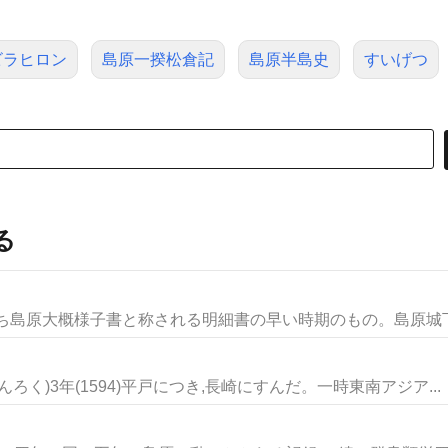
ビラヒロン
島原一揆松倉記
島原半島史
すいげつ
る
ち島原大概様子書と称される明細書の早い時期のもの。島原城下と
ろく)3年(1594)平戸につき,長崎にすんだ。一時東南アジア...