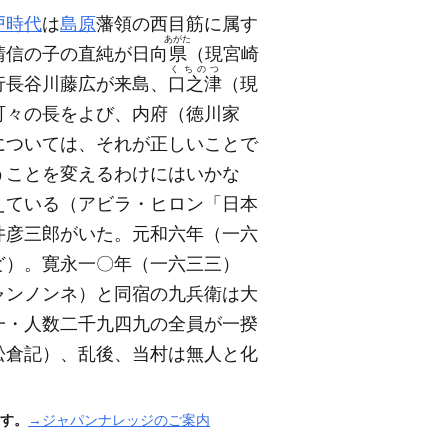
戸時代
は
島原
藩領の西目筋に属す
あがた
晴信の子の直純が日向
県
（現宮崎
くちのつ
行長谷川藤広が来島、
口之津
（現
町々の長をよび、内府
（徳川家
については、それが正しいことで
うことを変えるわけにはいかな
えている
（アビラ・ヒロン「日本
井彦三郎がいた。元和六年
（一六
ど）
。寛永一〇年
（一六三三）
ャンノンネ）
と同宿の九兵衛は大
一・人数二千九四九の全員が一揆
松倉記）
、乱後、当村は無人と化
す。
→ジャパンナレッジのご案内