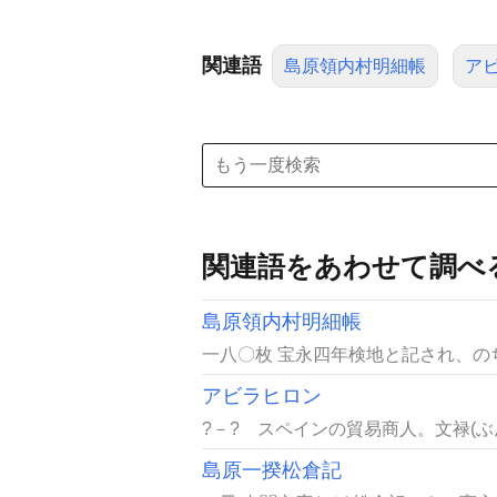
関連語
島原領内村明細帳
ア
関連語をあわせて調べ
島原領内村明細帳
一八〇枚 宝永四年検地と記され、の
アビラヒロン
?－? スペインの貿易商人。文禄(ぶん
島原一揆松倉記