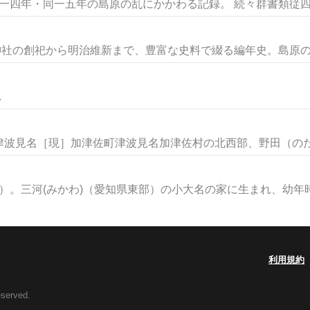
一四年・同一五年の島原の乱にかかわる記録。 続々群書類従四..
神社の創祀から明治維新まで、豊富な史料で綴る編年史。島原の乱
.
波見名［現］加津佐町津波見名加津佐村の北西部、野田（のだ）
5）。三河(みかわ)（愛知県東部）の小大名の家に生まれ、幼年時.
利用規約
eserved.