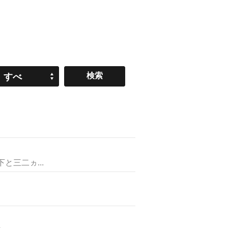
すべ
て
三二ヵ...