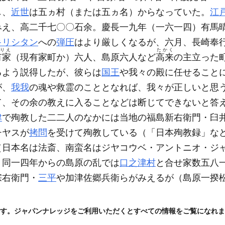
し、
近世
は五ヵ村
（または五ヵ名）
からなっていた。
江
みえ、高二千七〇〇石余。慶長一九年
（一六一四）
有馬
キリシタン
への
弾圧
はより厳しくなるが、六月、長崎奉
りえ
たかく
有家
（現有家町か）
六人、島原六人など
高来
の主立った
るよう説得したが、彼らは
国王
や我々の殿に任せること
が、
我我
の魂や救霊のこととなれば、我々が正しいと思
て、その余の教えに入ることなどは断じてできないと答
津
で殉教した二二人のなかには当地の福島新右衛門・臼
チヤスが
拷問
を受けて殉教している
（「日本殉教録」な
（日本名は法斎、南蛮名はジヤコウベ・アントニオ・ジ
。同一四年からの島原の乱では
口之津村
と合せ家数五八
宗右衛門・
三平
や加津佐郷兵衛らがみえるが
（島原一揆
す。ジャパンナレッジをご利用いただくとすべての情報をご覧になれま