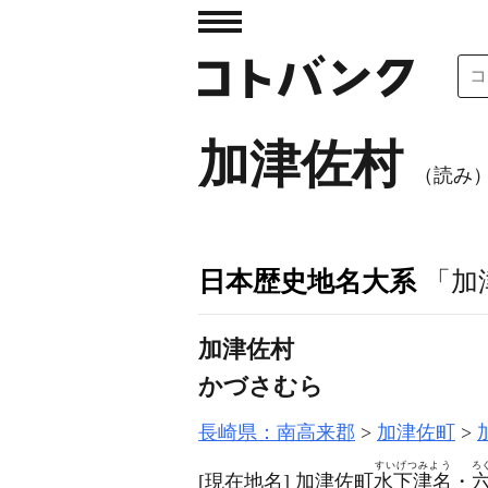
加津佐村
（読み
日本歴史地名大系
「加
加津佐村
かづさむら
長崎県：南高来郡
加津佐町
すいげつみよう
ろ
[現在地名]
加津佐町
水下津名
・