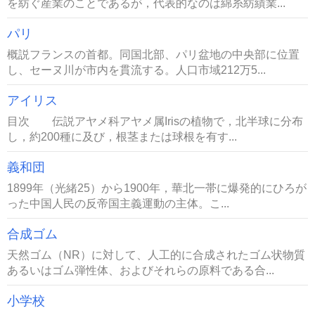
を紡ぐ産業のことであるが，代表的なのは綿糸紡績業...
パリ
概説フランスの首都。同国北部、パリ盆地の中央部に位置
し、セーヌ川が市内を貫流する。人口市域212万5...
アイリス
目次 伝説アヤメ科アヤメ属Irisの植物で，北半球に分布
し，約200種に及び，根茎または球根を有す...
義和団
1899年（光緒25）から1900年，華北一帯に爆発的にひろが
った中国人民の反帝国主義運動の主体。こ...
合成ゴム
天然ゴム（NR）に対して、人工的に合成されたゴム状物質
あるいはゴム弾性体、およびそれらの原料である合...
小学校