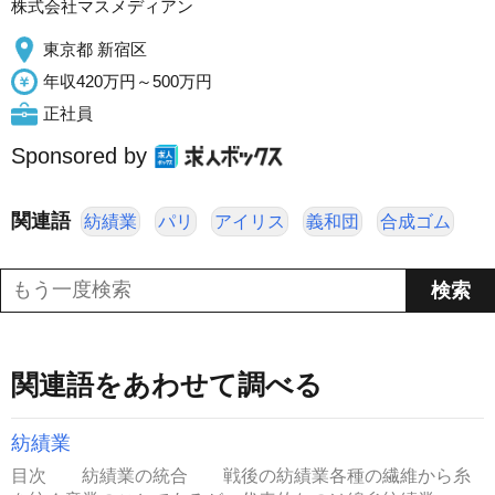
株式会社マスメディアン
東京都 新宿区
年収420万円～500万円
正社員
Sponsored by
関連語
紡績業
パリ
アイリス
義和団
合成ゴム
関連語をあわせて調べる
紡績業
目次 紡績業の統合 戦後の紡績業各種の繊維から糸