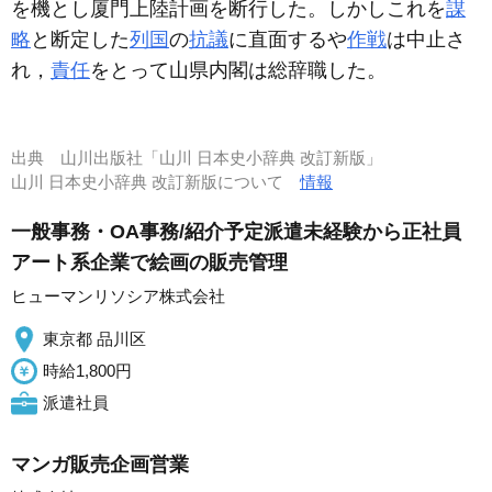
を機とし厦門上陸計画を断行した。しかしこれを
謀
略
と断定した
列国
の
抗議
に直面するや
作戦
は中止さ
れ，
責任
をとって山県内閣は総辞職した。
出典
山川出版社「山川 日本史小辞典 改訂新版」
山川 日本史小辞典 改訂新版について
情報
一般事務・OA事務/紹介予定派遣未経験から正社員
アート系企業で絵画の販売管理
ヒューマンリソシア株式会社
東京都 品川区
時給1,800円
派遣社員
マンガ販売企画営業