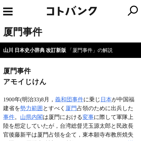
厦門事件
山川 日本史小辞典 改訂新版
「厦門事件」の解説
厦門事件
アモイじけん
1900年(明治33)8月，
義和団事件
に乗じ
日本
が中国福
建省を
勢力範囲
とすべく
厦門
占領のために出兵した
事件
。
山県内閣
は厦門における
変事
に際して軍隊上
陸を想定していたが，台湾総督児玉源太郎と民政長
官後藤新平は厦門占領を企て，東本願寺布教所焼失