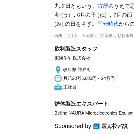
九坎日ともいう。
古暦
のうえで忌
卯 (う) ，6月の子 (ね) ，7月の酉 
(み) の日をさす。
平安時代
から
出典
ブリタニカ国際大百科事典 小項目事典
飲料製造スタッフ
東海牛乳株式会社
岐阜県 神戸町
月給20万5,000円～24万円
正社員
炉体製造エキスパート
Beijing NAURA Microelectronics Equipm
Sponsored by