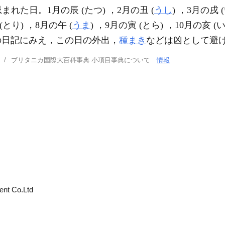
まれた日。1月の辰 (たつ) ，2月の丑 (
うし
) ，3月の戌 
(とり) ，8月の午 (
うま
) ，9月の寅 (とら) ，10月の亥 (
の日記にみえ，この日の外出，
種まき
などは凶として避
ブリタニカ国際大百科事典 小項目事典について
情報
ent Co.Ltd