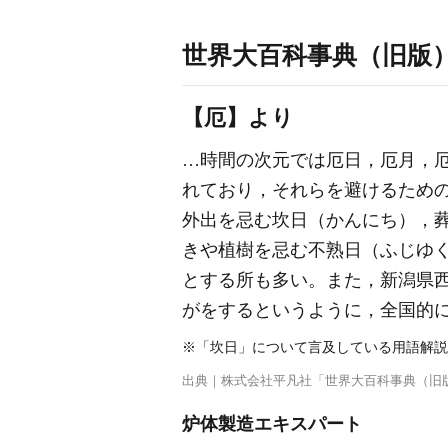
世界大百科事典（旧版
【厄】より
…時間の次元では厄日，厄月，
れており，それらを避けるため
外出を忌む坎日（かんにち），
きや植樹を忌む不熟日（ふじゆ
とする所も多い。また，新潟県西
がをするというように，全国的
※「坎日」について言及している用語解説
出典｜
株式会社平凡社「世界大百科事典（旧
炉体製造エキスパート