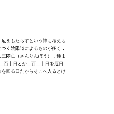
，厄をもたらすという神も考えら
とづく陰陽道によるものが多く，
む三隣亡（さんりんぼう），種ま
二百十日とか二百二十日を厄日
山を回る日だからそこへ入るとけ