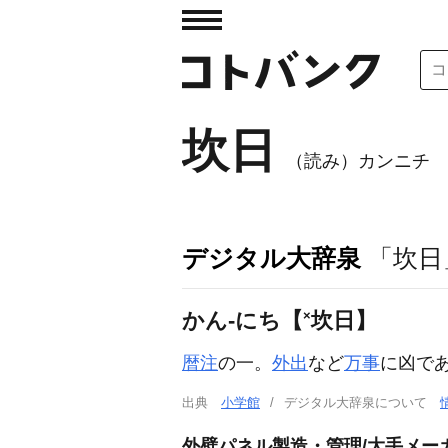
坎日
（読み）カンニチ
デジタル大辞泉
「坎日
×
かん‐にち【
坎日】
暦注
の一。
外出
など
万事
に凶で
出典
小学館
デジタル大辞泉について
外壁パネル製造・管理/大手メー