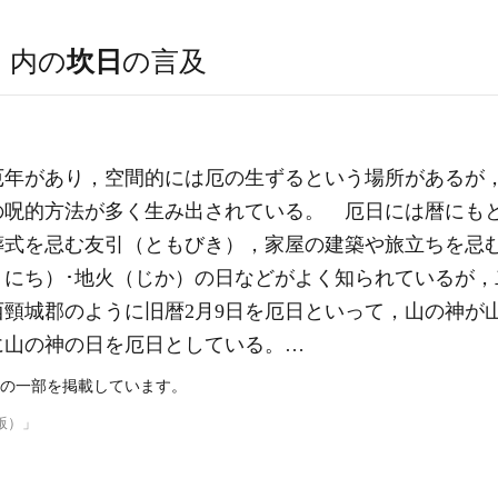
）
内の
坎日
の言及
厄年があり，空間的には厄の生ずるという場所があるが
の呪的方法が多く生み出されている。 厄日には暦にも
葬式を忌む友引（ともびき），家屋の建築や旅立ちを忌
くにち）･地火（じか）の日などがよく知られているが，
頸城郡のように旧暦2月9日を厄日といって，山の神が
に山の神の日を厄日としている。…
の一部を掲載しています。
版）」