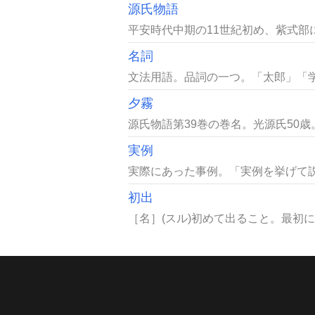
源氏物語
平安時代中期の11世紀初め、紫式部
名詞
文法用語。品詞の一つ。「太郎」「学
夕霧
源氏物語第39巻の巻名。光源氏50
実例
実際にあった事例。「実例を挙げて説
初出
［名］(スル)初めて出ること。最初に