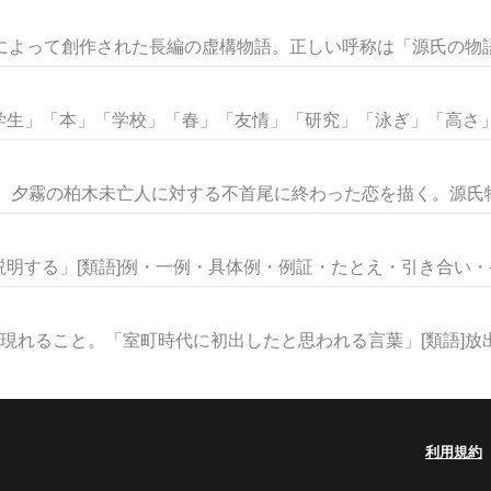
によって創作された長編の虚構物語。正しい呼称は「源氏の物語」
生」「本」「学校」「春」「友情」「研究」「泳ぎ」「高さ」な
歳。夕霧の柏木未亡人に対する不首尾に終わった恋を描く。源氏物語
明する」[類語]例・一例・具体例・例証・たとえ・引き合い・ケー
現れること。「室町時代に初出したと思われる言葉」[類語]放出・
利用規約