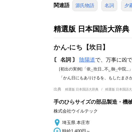
関連語
源氏物語
名詞
夕
精選版 日本国語大辞典
かん‐にち【坎日】
〘 名詞 〙
陰陽道
で、万事に凶
[初出の実例]「依
坎日
不
御
中院
」
二
一
レ
二
一
「かん日にもありけるを、もしたまさかに
出典
精選版 日本国語大辞典
精選版 日本国語
手のひらサイズの部品製造・機械
株式会社ウイルテック
埼玉県 本庄市
時給1,400円～