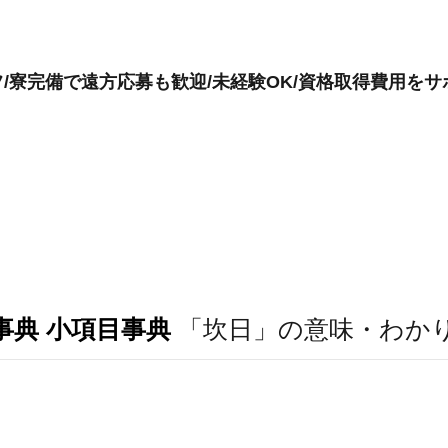
/寮完備で遠方応募も歓迎/未経験OK/資格取得費用をサ
事典 小項目事典
「坎日」の意味・わか