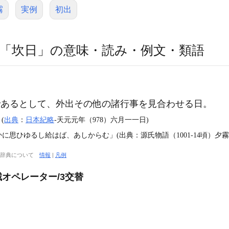
霧
実例
初出
「坎日」の意味・読み・例文・類語
であるとして、外出その他の諸行事を見合わせる日。
(
出典
：
日本紀略
‐天元元年（978）六月一一日)
思ひゆるし給はば、あしからむ」(出典：源氏物語（1001‐14頃）夕霧
大辞典について
情報
|
凡例
オペレーター/3交替