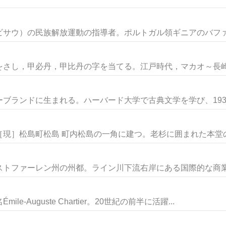
サウ）の民族解放運動の指導者。ポルトガル領ギニアのバファタ
し，甲必丹，甲比丹の字を当てる。江戸時代，マカオ～長崎間
ランドに生まれる。ハーバード大学で古典文学を学び、1932年
現］松島町松島 町内松島の一角に建つ。老杉に囲まれた本堂の前
トファーレン州の州都。ライン川下流右岸にある国際的な商業・
Auguste Chartier。20世紀の前半に活躍...