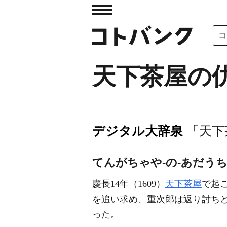
天下茶屋の
デジタル大辞泉
「天下
てんがちゃや‐の‐あだう
慶長14年（1609）
天下茶屋
で起
を追い求め、重次郎は返り討ち
った。