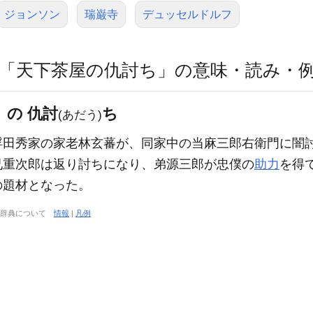
ジョンソン
瑞巌寺
デュッセルドルフ
「天下茶屋の仇討ち」の意味・読み・
 の 仇討
ち
(あだう)
浮田秀家の家老林玄蕃が、同家中の当麻三郎右衛門に闇
兄重次郎は返り討ちになり、弟源三郎が忠僕の
助力
を得
の題材となった。
大辞典について
情報
|
凡例