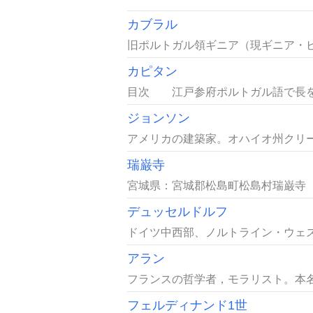
カブラル
旧ポルトガル領ギニア（現ギニア・ビ
カピタン
目次 江戸参府ポルトガル語で長をさ
ジョンソン
アメリカの建築家。オハイオ州クリーブ
瑞巌寺
宮城県：宮城郡松島町松島村瑞巌寺［
デュッセルドルフ
ドイツ中西部、ノルトライン・ウェス
アラン
フランスの哲学者，モラリスト。本名Émile-
フェルディナンド1世