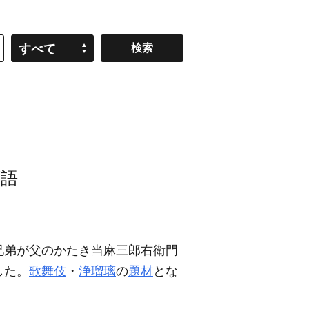
すべて
類語
兄弟が父のかたき当麻三郎右衛門
した。
歌舞伎
・
浄瑠璃
の
題材
とな