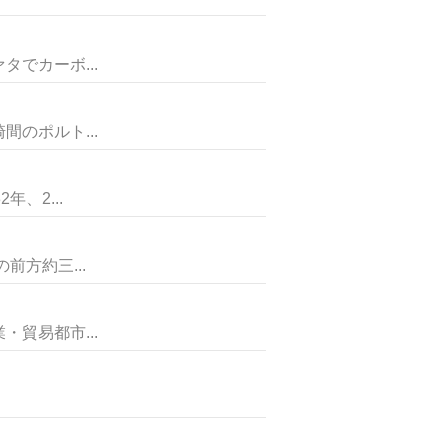
でカーボ...
のポルト...
、2...
方約三...
貿易都市...