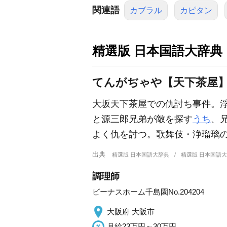
関連語
カブラル
カピタン
精選版 日本国語大辞典
てんがぢゃや【天下茶屋】
大坂天下茶屋での仇討ち事件。
と源三郎兄弟が敵を探す
うち
、
よく仇を討つ。歌舞伎・浄瑠璃
出典
精選版 日本国語大辞典
精選版 日本国語
調理師
ビーナスホーム千島園No.204204
大阪府 大阪市
月給23万円～30万円