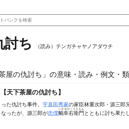
仇討ち
（読み）テンガチャヤノアダウチ
茶屋の仇討ち」の意味・読み・例文・
ち【天下茶屋の仇討ち】
こった仇討ち事件。
宇喜田秀家
の家臣林重次郎・源三郎
いかるがこうえもん
となったが、源三郎が
忠僕
鵤幸右衛門
とともに討ち果た