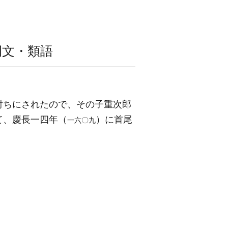
例文・類語
討ちにされたので、その子重次郎
て、慶長一四年（
）に首尾
一六〇九