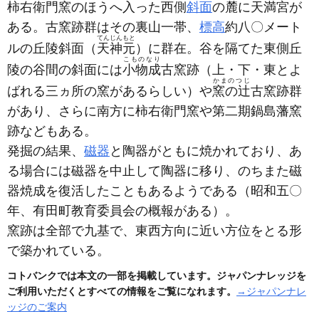
柿右衛門
窯のほうへ入った西側
斜面
の麓に
天満宮
が
ある。古窯跡群はその裏山一帯、
標高
約八〇メート
てんじんもと
ルの丘陵斜面（
天神元
）に群在。谷を隔てた東側丘
こものなり
陵の谷間の斜面には
小物成
古窯跡
（上・下・東とよ
かまのつじ
ばれる三ヵ所の窯があるらしい）
や
窯の辻
古窯跡群
があり、さらに南方に柿右衛門窯や第二期鍋島藩窯
跡などもある。
発掘の結果、
磁器
と陶器がともに焼かれており、あ
る場合には磁器を中止して陶器に移り、のちまた磁
器焼成を復活したこともあるようである
（昭和五〇
年、有田町教育委員会の概報がある）
。
窯跡は全部で九基で、東西方向に近い方位をとる形
で築かれている。
コトバンクでは本文の一部を掲載しています。ジャパンナレッジを
ご利用いただくとすべての情報をご覧になれます。
→ジャパンナレ
ッジのご案内