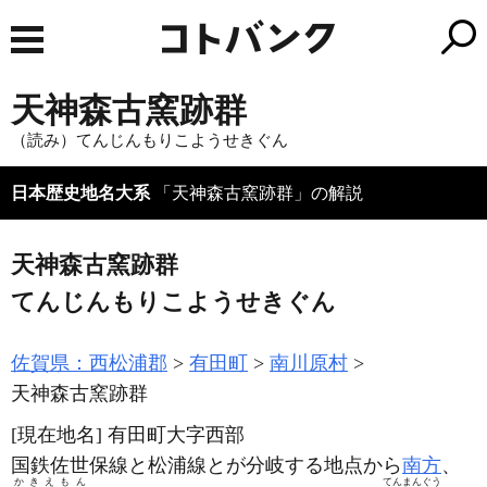
天神森古窯跡群
（読み）てんじんもりこようせきぐん
日本歴史地名大系
「天神森古窯跡群」の解説
天神森古窯跡群
てんじんもりこようせきぐん
佐賀県：西松浦郡
有田町
南川原村
天神森古窯跡群
[現在地名]
有田町大字西部
国鉄佐世保線と松浦線とが分岐する地点から
南方
、
かきえもん
てんまんぐう