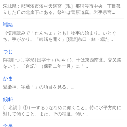
茨城県：那珂湊市湊村天満宮［現］那珂湊市中央一丁目孤
立した丘の北崖下にある。祭神は菅原道真。岩手県宮...
端緒
《慣用読みで「たんちょ」とも》物事の始まり。いとぐ
ち。手がかり。「端緒を開く」[類語]糸口・緒・端た...
つじ
[字訓] つじ[字形] 国字十＋(ちやく)。十は東西南北。交叉路
をいう。〔台記〕（保延二年十月）に「...
かま
愛染神。字通「」の項目を見る。...
傾斜
〘 名詞 〙① ( ━する ) ななめに傾くこと。特に水平方向に
対して傾くこと。また、その程度。傾い...
全長