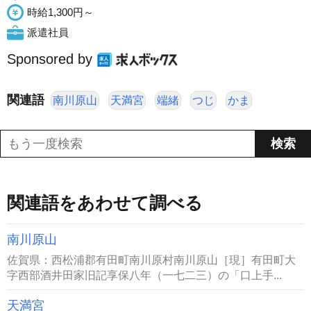
時給1,300円～
派遣社員
Sponsored by
関連語
南川原山
天満宮
端緒
つじ
かま
関連語をあわせて調べる
南川原山
佐賀県：西松浦郡有田町南川原村南川原山［現］有田町大
字西部酒井田家旧記享保八年（一七二三）の「口上手...
天満宮