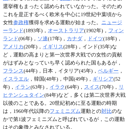
選挙権もまったく認められていなかった。そのため
これを是正するべく欧米を中心に19世紀中葉頃から
女性
参政権
獲得を求める運動が始まった。
ニュージ
ーランド
(1893年)，
オーストラリア
(1902年)，
フィン
ランド
(06年)，
ソ連
(17年)，
カナダ
，
ドイツ
(18年)，
アメリカ
(20年)，
イギリス
(28年)，インド(35年)な
ど，運動の高まりと第一次世界大戦での女性の貢献
がはずみとなっていち早く認められた国もあるが，
フランス
(44年)，日本，イタリア(45年)，
ベルギー
，
イスラエル
，韓国(48年)，中国(49年)，
ギリシア
(52
年)，
イラン
(63年)，
イラク
(64年)，
スイス
(70年)，
リ
ヒテンシュタイン
(84年)など，多くは第二次世界大戦
以後のことである。20世紀初めに至る運動の時期
は，1960年代以降の
フェミニズム
運動との
対比
のな
かで第1波フェミニズムと呼ばれているが，この運動
はその象徴とみなされている。