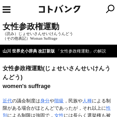
女性参政権運動
（読み）じょせいさんせいけんうんどう
（その他表記）Woman Suffrage
山川 世界史小辞典 改訂新版
「女性参政権運動」の解説
女性参政権運動(じょせいさんせいけんう
んどう)
women's suffrage
近代
の議会制度は
身分
や
階級
，民族や
人種
による制
限がある場合がほとんどであったが，それ以上に
性
別
による制限は強固で，
女性
には長らく選挙権も被