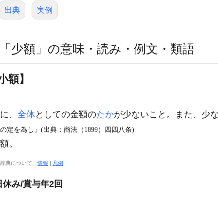
出典
実例
「少額」の意味・読み・例文・類語
小額】
に、
全体
としての金額の
たか
が少ないこと。また、少
の定を為し」(出典：商法（1899）四四八条)
額。
大辞典について
情報
|
凡例
日休み/賞与年2回