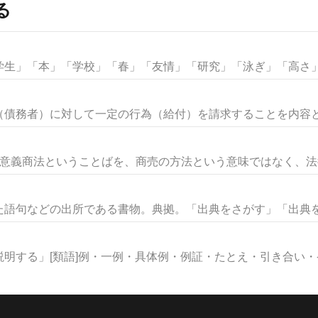
る
生」「本」「学校」「春」「友情」「研究」「泳ぎ」「高さ」な
債務者）に対して一定の行為（給付）を請求することを内容とす
意義商法ということばを、商売の方法という意味ではなく、法律の
語句などの出所である書物。典拠。「出典をさがす」「出典を明
明する」[類語]例・一例・具体例・例証・たとえ・引き合い・ケー