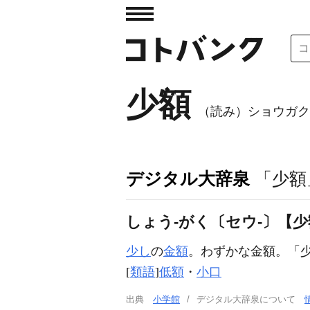
少額
（読み）ショウガク
デジタル大辞泉
「少額
しょう‐がく〔セウ‐〕【
少し
の
金額
。わずかな金額。「
[
類語
]
低額
・
小口
出典
小学館
デジタル大辞泉について