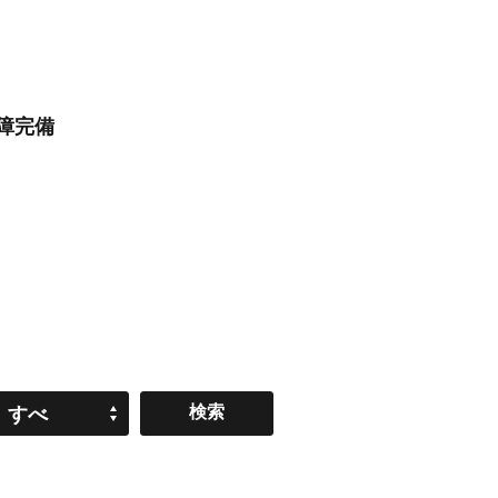
障完備
すべ
て