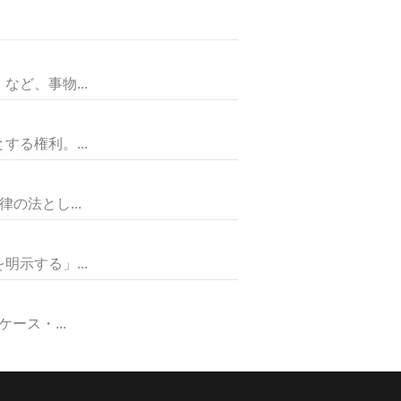
ど、事物...
る権利。...
法とし...
示する」...
ス・...