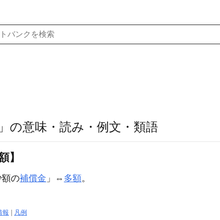
」の意味・読み・例文・類語
少額】
少額
の
補償金
」⇔
多額
。
情報
|
凡例