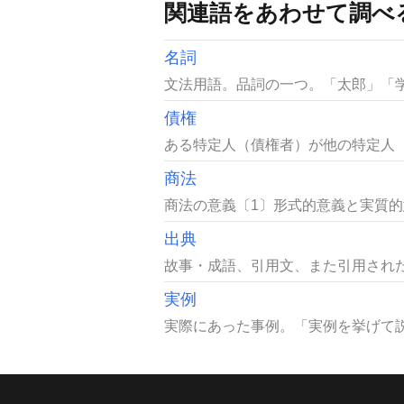
関連語をあわせて調べ
名詞
文法用語。品詞の一つ。「太郎」「学
債権
ある特定人（債権者）が他の特定人（
商法
商法の意義〔1〕形式的意義と実質的
出典
故事・成語、引用文、また引用された
実例
実際にあった事例。「実例を挙げて説