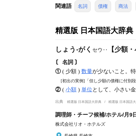
関連語
名詞
債権
商法
精選版 日本国語大辞典
しょう‐がく
【少額・
セウ‥
〘 名詞 〙
①
( 少額 )
数量
が少ないこと。特
[初出の実例]「但し少額の債権に付別段
②
(
小額
)
単位
として、小さい金
出典
精選版 日本国語大辞典
精選版 日本国語
調理師・チーフ候補/ホテル/月9
株式会社リオ・ホテルズ
長崎県 長崎市