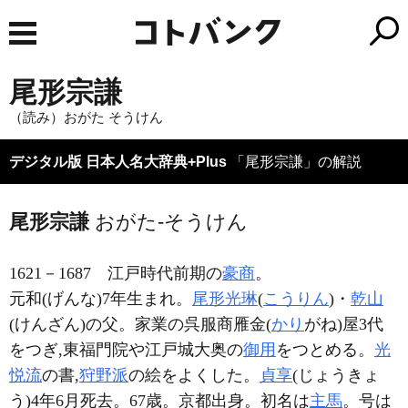
尾形宗謙
（読み）おがた そうけん
デジタル版 日本人名大辞典+Plus
「尾形宗謙」の解説
尾形宗謙
おがた-そうけん
1621－1687
江戸時代前期の
豪商
。
元和(げんな)7年生まれ。
尾形光琳
(
こうりん
)・
乾山
(けんざん)の父。家業の呉服商雁金(
かり
がね)屋3代
をつぎ,東福門院や江戸城大奥の
御用
をつとめる。
光
悦流
の書,
狩野派
の絵をよくした。
貞享
(じょうきょ
う)4年6月死去。67歳。京都出身。初名は
主馬
。号は