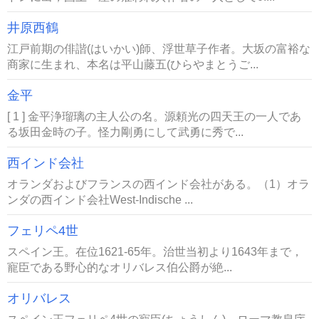
井原西鶴
江戸前期の俳諧(はいかい)師、浮世草子作者。大坂の富裕な
商家に生まれ、本名は平山藤五(ひらやまとうご...
金平
[ 1 ] 金平浄瑠璃の主人公の名。源頼光の四天王の一人であ
る坂田金時の子。怪力剛勇にして武勇に秀で...
西インド会社
オランダおよびフランスの西インド会社がある。（1）オラ
ンダの西インド会社West-Indische ...
フェリペ4世
スペイン王。在位1621-65年。治世当初より1643年まで，
寵臣である野心的なオリバレス伯公爵が絶...
オリバレス
スペイン王フェリペ4世の寵臣(ちょうしん)。ローマ教皇庁