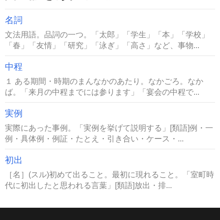
名詞
文法用語。品詞の一つ。「太郎」「学生」「本」「学校」
「春」「友情」「研究」「泳ぎ」「高さ」など、事物...
中程
１ ある期間・時期のまんなかのあたり。なかごろ。なか
ば。「来月の中程までには参ります」「宴会の中程で...
実例
実際にあった事例。「実例を挙げて説明する」[類語]例・一
例・具体例・例証・たとえ・引き合い・ケース・...
初出
［名］(スル)初めて出ること。最初に現れること。「室町時
代に初出したと思われる言葉」[類語]放出・排...