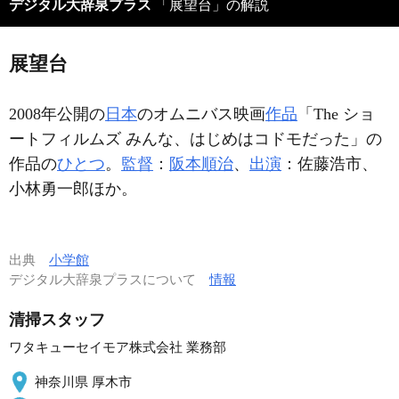
デジタル大辞泉プラス
「展望台」の解説
展望台
2008年公開の
日本
のオムニバス映画
作品
「The ショ
ートフィルムズ みんな、はじめはコドモだった」の
作品の
ひとつ
。
監督
：
阪本順治
、
出演
：佐藤浩市、
小林勇一郎ほか。
出典
小学館
デジタル大辞泉プラスについて
情報
清掃スタッフ
ワタキューセイモア株式会社 業務部
神奈川県 厚木市