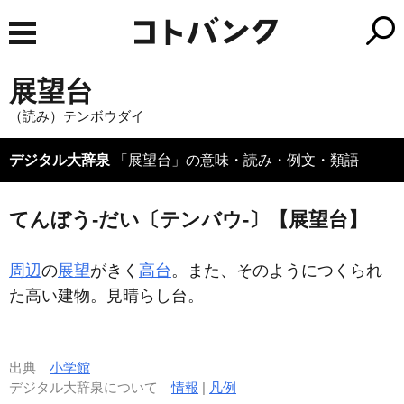
展望台
（読み）テンボウダイ
デジタル大辞泉
「展望台」の意味・読み・例文・類語
てんぼう‐だい〔テンバウ‐〕【展望台】
周辺
の
展望
がきく
高台
。また、そのようにつくられ
た高い建物。見晴らし台。
出典
小学館
デジタル大辞泉について
情報
|
凡例