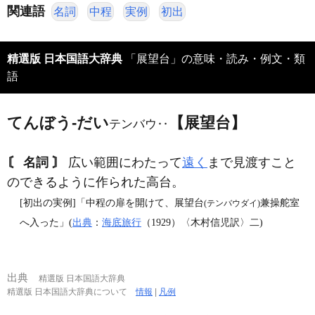
関連語
名詞
中程
実例
初出
精選版 日本国語大辞典
「展望台」の意味・読み・例文・類
語
てんぼう‐だい
【展望台】
テンバウ‥
〘 名詞 〙
広い範囲にわたって
遠く
まで見渡すこと
のできるように作られた高台。
[初出の実例]「中程の扉を開けて、展望台
兼操舵室
(テンバウダイ)
へ入った」(
出典
：
海底旅行
（1929）〈木村信児訳〉二)
出典
精選版 日本国語大辞典
精選版 日本国語大辞典について
情報
|
凡例